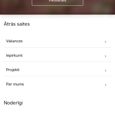
Kājene
Ātrās saites
Vakances
Iepirkumi
Projekti
Par mums
Noderīgi