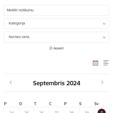
Meklēt notikumu
Kategorija
Norises vieta
Aizvērt
Septembris 2024
P
O
T
C
P
S
Sv
1
24
25
26
27
28
29