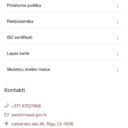
Privātuma politika
Piekļūstamība
ISO sertifikāti
Lapas karte
Sīkdatņu izvēles maiņa
Kontakti
+371 67027406
E-pasts:
pasts@vaad.gov.lv
Lielvārdes iela 36, Rīga, LV-1006