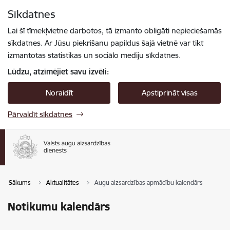
Pāriet uz lapas saturu
Sīkdatnes
Spied
lai meklētu
Enter
Lai šī tīmekļvietne darbotos, tā izmanto obligāti nepieciešamās
sīkdatnes. Ar Jūsu piekrišanu papildus šajā vietnē var tikt
izmantotas statistikas un sociālo mediju sīkdatnes.
Lūdzu, atzīmējiet savu izvēli:
Noraidīt
Apstiprināt visas
Pārvaldīt sīkdatnes
Sākums
Aktualitātes
Augu aizsardzības apmācību kalendārs
Notikumu kalendārs