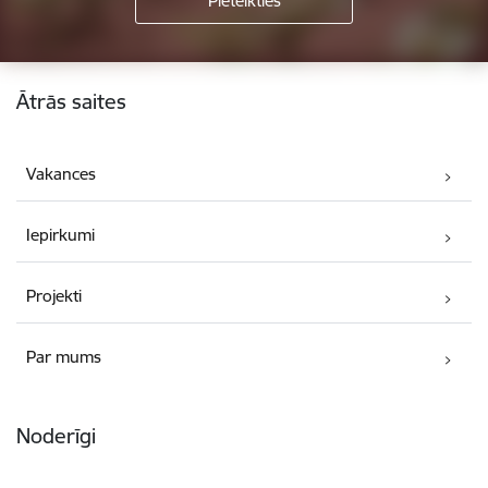
Kājene
Ātrās saites
Vakances
Iepirkumi
Projekti
Par mums
Noderīgi