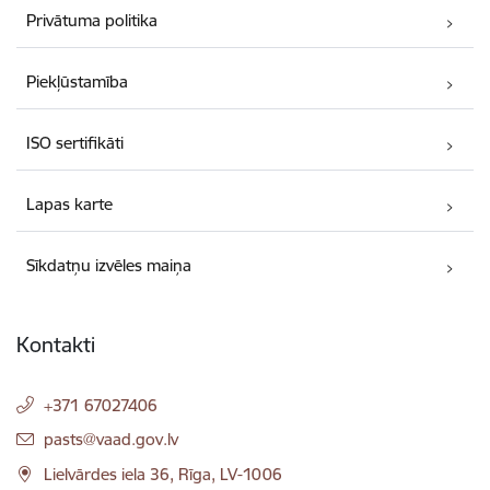
Privātuma politika
Piekļūstamība
ISO sertifikāti
Lapas karte
Sīkdatņu izvēles maiņa
Kontakti
+371 67027406
E-pasts:
pasts@vaad.gov.lv
Lielvārdes iela 36, Rīga, LV-1006