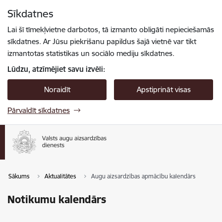
Pāriet uz lapas saturu
Sīkdatnes
Spied
lai meklētu
Enter
Lai šī tīmekļvietne darbotos, tā izmanto obligāti nepieciešamās
sīkdatnes. Ar Jūsu piekrišanu papildus šajā vietnē var tikt
izmantotas statistikas un sociālo mediju sīkdatnes.
Lūdzu, atzīmējiet savu izvēli:
Noraidīt
Apstiprināt visas
Pārvaldīt sīkdatnes
Sākums
Aktualitātes
Augu aizsardzības apmācību kalendārs
Notikumu kalendārs