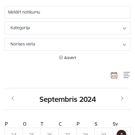
Meklēt notikumu
Kategorija
Norises vieta
Aizvērt
Septembris 2024
P
O
T
C
P
S
Sv
1
24
25
26
27
28
29