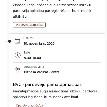
Zināšanu atjaunošana augu aizsardzības līdzekļu
pārdevēju apliecību pārreģistrēšanai Kursi notiek
attālināti
Pārdevēju apmācība
Datums
10. novembris, 2020
Laiks
9.30–18.00
Atrašanās vieta
Biznesa Vadības Centrs
BVC - pārdevēju pamatapmācības
Pamatapmācība augu aizsardzības līdzekļu pārdevēju
apliecību iegūšanai Kursi notiek attālināti
Operatoru apmācība