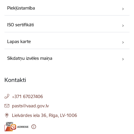
Piekļūstamība
ISO sertifikāti
Lapas karte
Sīkdatņu izvēles maiņa
Kontakti
+371 67027406
E-pasts:
pasts@vaad.gov.lv
Lielvārdes iela 36, Rīga, LV-1006