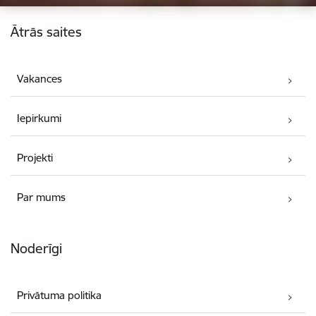
Kājene
Ātrās saites
Vakances
Iepirkumi
Projekti
Par mums
Noderīgi
Privātuma politika