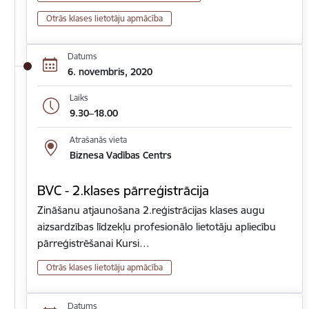
Otrās klases lietotāju apmācība
Datums
6. novembris, 2020
Laiks
9.30–18.00
Atrašanās vieta
Biznesa Vadības Centrs
BVC - 2.klases pārreģistrācija
Zināšanu atjaunošana 2.reģistrācijas klases augu
aizsardzības līdzekļu profesionālo lietotāju apliecību
pārreģistrēšanai Kursi…
Otrās klases lietotāju apmācība
Datums