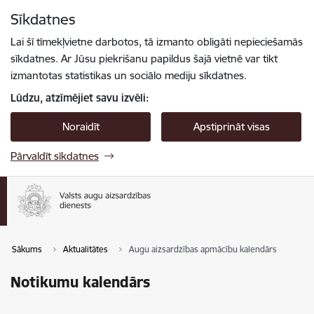
Pāriet uz lapas saturu
Sīkdatnes
Spied
lai meklētu
Enter
Lai šī tīmekļvietne darbotos, tā izmanto obligāti nepieciešamās
sīkdatnes. Ar Jūsu piekrišanu papildus šajā vietnē var tikt
izmantotas statistikas un sociālo mediju sīkdatnes.
Lūdzu, atzīmējiet savu izvēli:
Noraidīt
Apstiprināt visas
Pārvaldīt sīkdatnes
Sākums
Aktualitātes
Augu aizsardzības apmācību kalendārs
Notikumu kalendārs