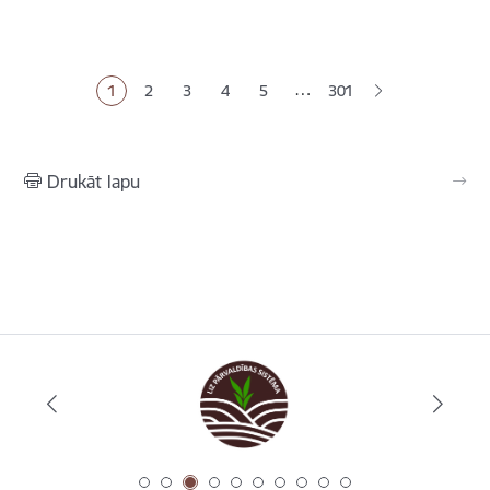
Lapošana
…
1
2
3
4
5
301
Pašreizējā lapa
Lapa
Lapa
Lapa
Lapa
Drukāt lapu