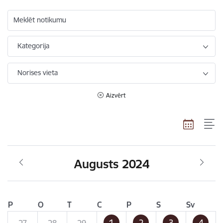
Meklēt notikumu
Kategorija
Norises vieta
Aizvērt
Augusts 2024
P
O
T
C
P
S
Sv
1
2
3
4
27
28
29