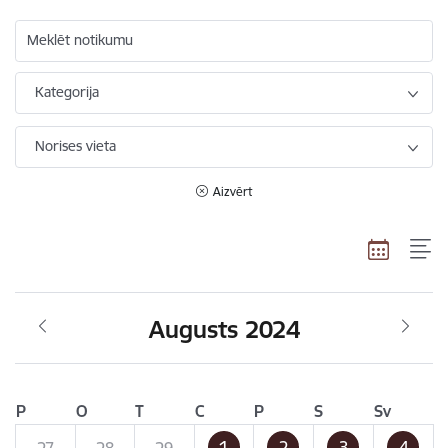
Meklēt notikumu
Kategorija
Norises vieta
Aizvērt
Augusts 2024
P
O
T
C
P
S
Sv
1
2
3
4
27
28
29