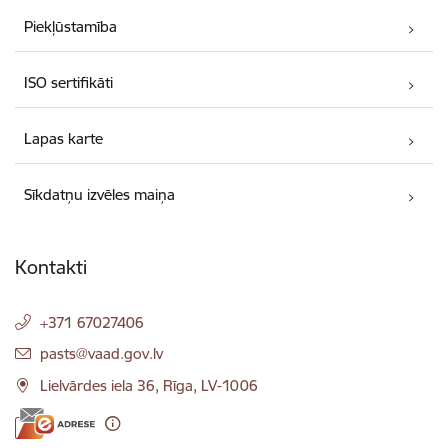
Piekļūstamība
ISO sertifikāti
Lapas karte
Sīkdatņu izvēles maiņa
Kontakti
+371 67027406
E-pasts:
pasts@vaad.gov.lv
Lielvārdes iela 36, Rīga, LV-1006