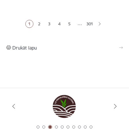
Lapošana
…
1
2
3
4
5
301
Pašreizējā lapa
Lapa
Lapa
Lapa
Lapa
Drukāt lapu