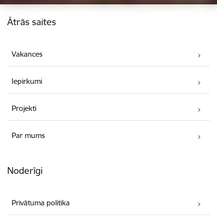
Kājene
Ātrās saites
Vakances
Iepirkumi
Projekti
Par mums
Noderīgi
Privātuma politika