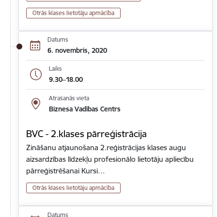
Otrās klases lietotāju apmācība
Datums
6. novembris, 2020
Laiks
9.30–18.00
Atrašanās vieta
Biznesa Vadības Centrs
BVC - 2.klases pārreģistrācija
Zināšanu atjaunošana 2.reģistrācijas klases augu
aizsardzības līdzekļu profesionālo lietotāju apliecību
pārreģistrēšanai Kursi…
Otrās klases lietotāju apmācība
Datums