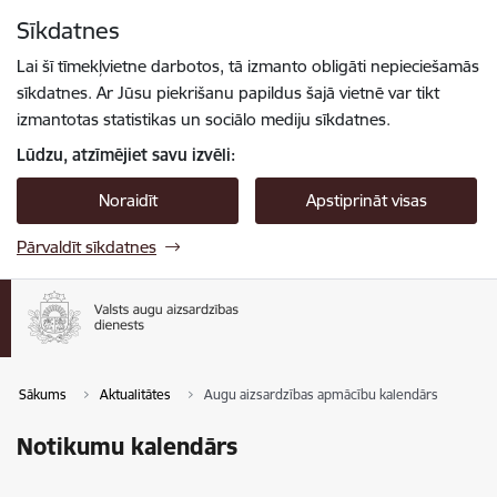
Pāriet uz lapas saturu
Sīkdatnes
Spied
lai meklētu
Enter
Lai šī tīmekļvietne darbotos, tā izmanto obligāti nepieciešamās
sīkdatnes. Ar Jūsu piekrišanu papildus šajā vietnē var tikt
izmantotas statistikas un sociālo mediju sīkdatnes.
Lūdzu, atzīmējiet savu izvēli:
Noraidīt
Apstiprināt visas
Pārvaldīt sīkdatnes
Sākums
Aktualitātes
Augu aizsardzības apmācību kalendārs
Notikumu kalendārs