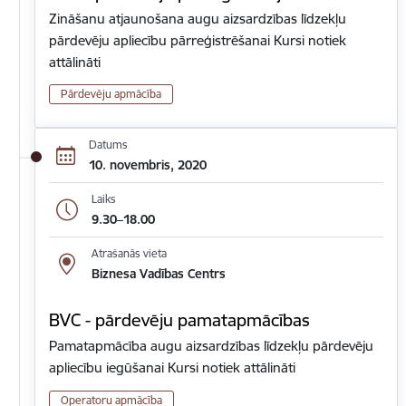
Zināšanu atjaunošana augu aizsardzības līdzekļu
pārdevēju apliecību pārreģistrēšanai Kursi notiek
attālināti
Pārdevēju apmācība
Datums
10. novembris, 2020
Laiks
9.30–18.00
Atrašanās vieta
Biznesa Vadības Centrs
BVC - pārdevēju pamatapmācības
Pamatapmācība augu aizsardzības līdzekļu pārdevēju
apliecību iegūšanai Kursi notiek attālināti
Operatoru apmācība