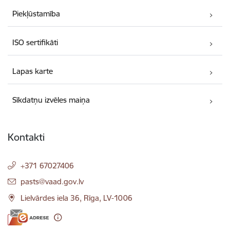
Piekļūstamība
ISO sertifikāti
Lapas karte
Sīkdatņu izvēles maiņa
Kontakti
+371 67027406
E-pasts:
pasts@vaad.gov.lv
Lielvārdes iela 36, Rīga, LV-1006