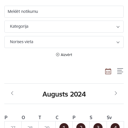
Meklēt notikumu
Kategorija
Norises vieta
Aizvērt
Augusts 2024
P
O
T
C
P
S
Sv
1
2
3
4
27
28
29