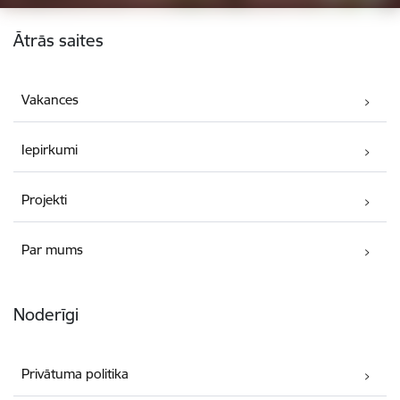
Kājene
Ātrās saites
Vakances
Iepirkumi
Projekti
Par mums
Noderīgi
Privātuma politika