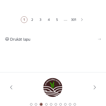
Lapošana
…
1
2
3
4
5
301
Pašreizējā lapa
Lapa
Lapa
Lapa
Lapa
Drukāt lapu