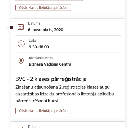
Otrās klases lietotāju apmācība
Datums
6. novembris, 2020
Laiks
9.30–18.00
Atrašanās vieta
Biznesa Vadības Centrs
BVC - 2.klases pārreģistrācija
Zināšanu atjaunošana 2.reģistrācijas klases augu
aizsardzības līdzekļu profesionālo lietotāju apliecību
pārreģistrēšanai Kursi…
Otrās klases lietotāju apmācība
Datums