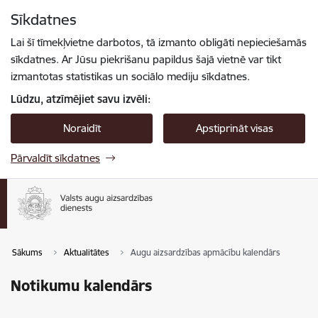
Pāriet uz lapas saturu
Sīkdatnes
Spied
lai meklētu
Enter
Lai šī tīmekļvietne darbotos, tā izmanto obligāti nepieciešamās
sīkdatnes. Ar Jūsu piekrišanu papildus šajā vietnē var tikt
izmantotas statistikas un sociālo mediju sīkdatnes.
Lūdzu, atzīmējiet savu izvēli:
Noraidīt
Apstiprināt visas
Pārvaldīt sīkdatnes
Sākums
Aktualitātes
Augu aizsardzības apmācību kalendārs
Notikumu kalendārs