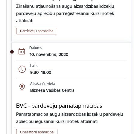
Zināšanu atjaunošana augu aizsardzības līdzekļu
pārdevēju apliecību pārreģistrēšanai Kursi notiek
attālināti
Pārdevēju apmācība
Datums
10. novembris, 2020
Laiks
9.30–18.00
Atrašanās vieta
Biznesa Vadības Centrs
BVC - pārdevēju pamatapmācības
Pamatapmācība augu aizsardzības līdzekļu pārdevēju
apliecību iegūšanai Kursi notiek attālināti
Operatoru apmācība