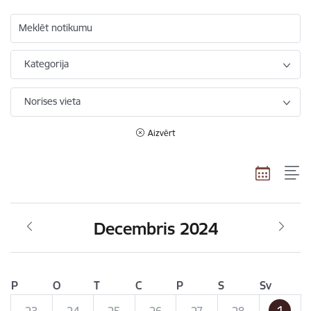
Meklēt notikumu
Kategorija
Norises vieta
Aizvērt
Decembris 2024
P
O
T
C
P
S
Sv
1
23
24
25
26
27
28