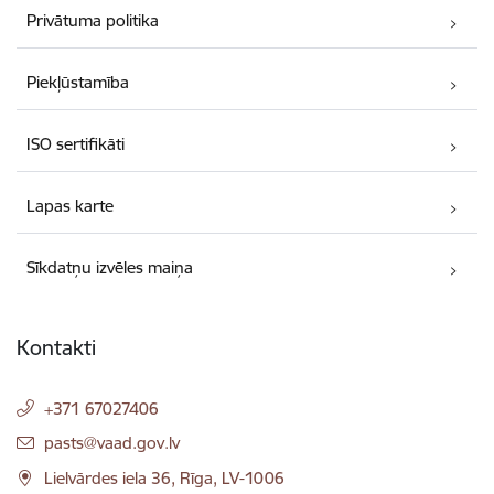
Privātuma politika
Piekļūstamība
ISO sertifikāti
Lapas karte
Sīkdatņu izvēles maiņa
Kontakti
+371 67027406
E-pasts:
pasts@vaad.gov.lv
Lielvārdes iela 36, Rīga, LV-1006