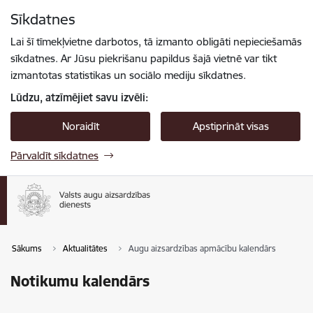
Pāriet uz lapas saturu
Sīkdatnes
Spied
lai meklētu
Enter
Lai šī tīmekļvietne darbotos, tā izmanto obligāti nepieciešamās
sīkdatnes. Ar Jūsu piekrišanu papildus šajā vietnē var tikt
izmantotas statistikas un sociālo mediju sīkdatnes.
Lūdzu, atzīmējiet savu izvēli:
Noraidīt
Apstiprināt visas
Pārvaldīt sīkdatnes
Sākums
Aktualitātes
Augu aizsardzības apmācību kalendārs
Notikumu kalendārs