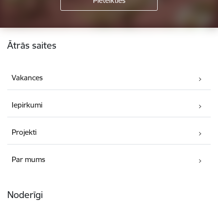
Kājene
Ātrās saites
Vakances
Iepirkumi
Projekti
Par mums
Noderīgi