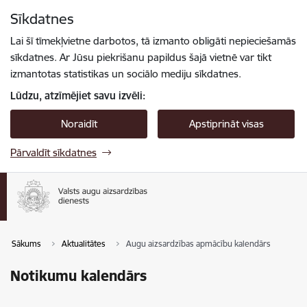
Pāriet uz lapas saturu
Sīkdatnes
Spied
lai meklētu
Enter
Lai šī tīmekļvietne darbotos, tā izmanto obligāti nepieciešamās
sīkdatnes. Ar Jūsu piekrišanu papildus šajā vietnē var tikt
izmantotas statistikas un sociālo mediju sīkdatnes.
Lūdzu, atzīmējiet savu izvēli:
Noraidīt
Apstiprināt visas
Pārvaldīt sīkdatnes
Sākums
Aktualitātes
Augu aizsardzības apmācību kalendārs
Notikumu kalendārs