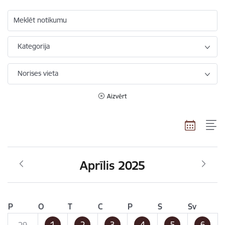
Meklēt notikumu
Kategorija
Norises vieta
Aizvērt
Aprīlis 2025
P
O
T
C
P
S
Sv
1
2
3
4
5
6
29