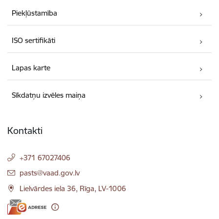
Piekļūstamība
ISO sertifikāti
Lapas karte
Sīkdatņu izvēles maiņa
Kontakti
+371 67027406
E-pasts:
pasts@vaad.gov.lv
Lielvārdes iela 36, Rīga, LV-1006