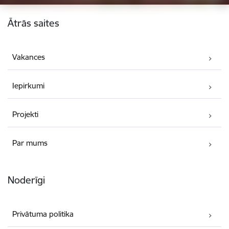
Kājene
Ātrās saites
Vakances
Iepirkumi
Projekti
Par mums
Noderīgi
Privātuma politika