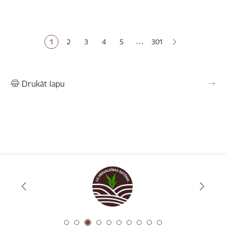
Lapošana
…
1
2
3
4
5
301
Pašreizējā lapa
Lapa
Lapa
Lapa
Lapa
Drukāt lapu