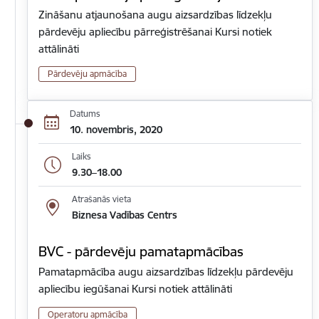
Zināšanu atjaunošana augu aizsardzības līdzekļu
pārdevēju apliecību pārreģistrēšanai Kursi notiek
attālināti
Pārdevēju apmācība
Datums
10. novembris, 2020
Laiks
9.30–18.00
Atrašanās vieta
Biznesa Vadības Centrs
BVC - pārdevēju pamatapmācības
Pamatapmācība augu aizsardzības līdzekļu pārdevēju
apliecību iegūšanai Kursi notiek attālināti
Operatoru apmācība