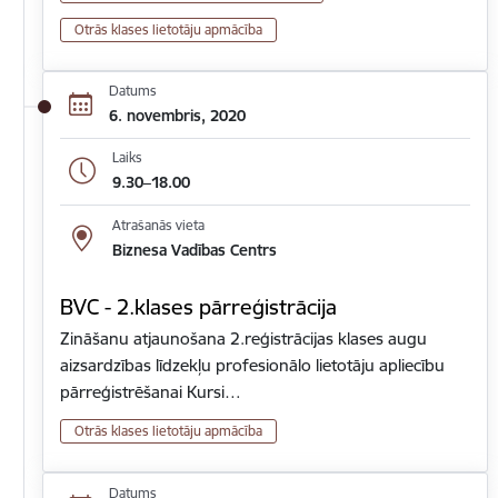
Otrās klases lietotāju apmācība
Datums
6. novembris, 2020
Laiks
9.30–18.00
Atrašanās vieta
Biznesa Vadības Centrs
BVC - 2.klases pārreģistrācija
Zināšanu atjaunošana 2.reģistrācijas klases augu
aizsardzības līdzekļu profesionālo lietotāju apliecību
pārreģistrēšanai Kursi…
Otrās klases lietotāju apmācība
Datums