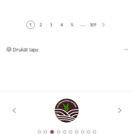
Lapošana
…
1
2
3
4
5
301
Pašreizējā lapa
Lapa
Lapa
Lapa
Lapa
Drukāt lapu