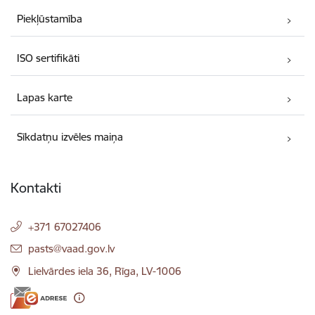
Piekļūstamība
ISO sertifikāti
Lapas karte
Sīkdatņu izvēles maiņa
Kontakti
+371 67027406
E-pasts:
pasts@vaad.gov.lv
Lielvārdes iela 36, Rīga, LV-1006