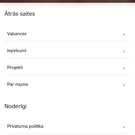
Kājene
Ātrās saites
Vakances
Iepirkumi
Projekti
Par mums
Noderīgi
Privātuma politika