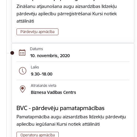
Zināšanu atjaunošana augu aizsardzības līdzekļu
pārdevēju apliecību pārreģistrēšanai Kursi notiek
attālināti
Pārdevēju apmācība
Datums
10. novembris, 2020
Laiks
9.30–18.00
Atrašanās vieta
Biznesa Vadības Centrs
BVC - pārdevēju pamatapmācības
Pamatapmācība augu aizsardzības līdzekļu pārdevēju
apliecību iegūšanai Kursi notiek attālināti
Operatoru apmācība