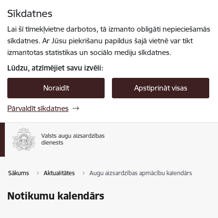
Pāriet uz lapas saturu
Sīkdatnes
Spied
lai meklētu
Enter
Lai šī tīmekļvietne darbotos, tā izmanto obligāti nepieciešamās
sīkdatnes. Ar Jūsu piekrišanu papildus šajā vietnē var tikt
izmantotas statistikas un sociālo mediju sīkdatnes.
Lūdzu, atzīmējiet savu izvēli:
Noraidīt
Apstiprināt visas
Pārvaldīt sīkdatnes
Sākums
Aktualitātes
Augu aizsardzības apmācību kalendārs
Notikumu kalendārs