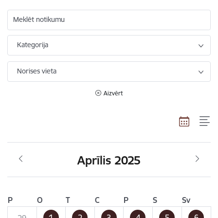
Meklēt notikumu
Kategorija
Norises vieta
Aizvērt
Aprīlis 2025
P
O
T
C
P
S
Sv
1
2
3
4
5
6
29