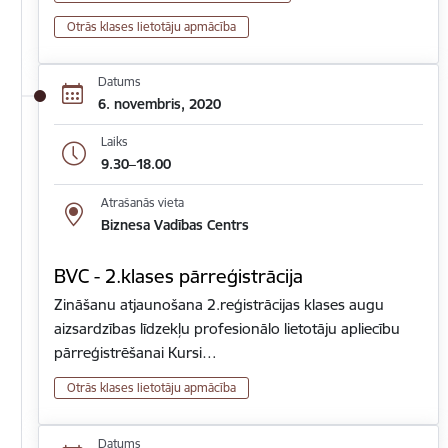
Otrās klases lietotāju apmācība
Datums
6. novembris, 2020
Laiks
9.30–18.00
Atrašanās vieta
Biznesa Vadības Centrs
BVC - 2.klases pārreģistrācija
Zināšanu atjaunošana 2.reģistrācijas klases augu
aizsardzības līdzekļu profesionālo lietotāju apliecību
pārreģistrēšanai Kursi…
Otrās klases lietotāju apmācība
Datums