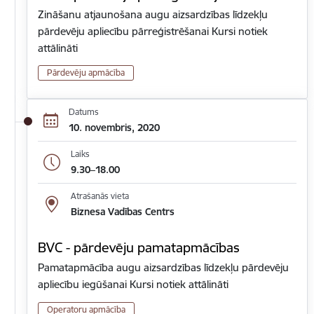
Zināšanu atjaunošana augu aizsardzības līdzekļu
pārdevēju apliecību pārreģistrēšanai Kursi notiek
attālināti
Pārdevēju apmācība
Datums
10. novembris, 2020
Laiks
9.30–18.00
Atrašanās vieta
Biznesa Vadības Centrs
BVC - pārdevēju pamatapmācības
Pamatapmācība augu aizsardzības līdzekļu pārdevēju
apliecību iegūšanai Kursi notiek attālināti
Operatoru apmācība