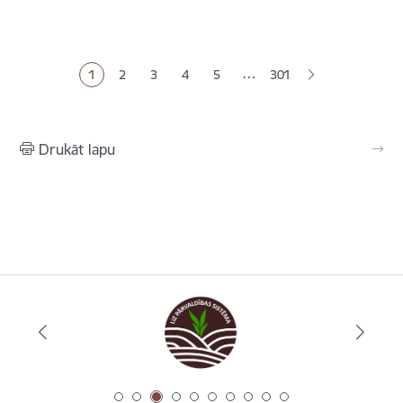
Lapošana
…
1
2
3
4
5
301
Pašreizējā lapa
Lapa
Lapa
Lapa
Lapa
Drukāt lapu