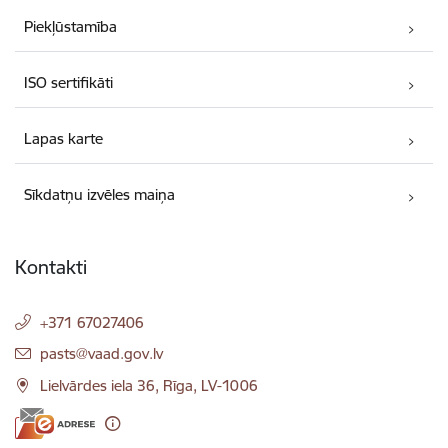
Piekļūstamība
ISO sertifikāti
Lapas karte
Sīkdatņu izvēles maiņa
Kontakti
+371 67027406
E-pasts:
pasts@vaad.gov.lv
Lielvārdes iela 36, Rīga, LV-1006