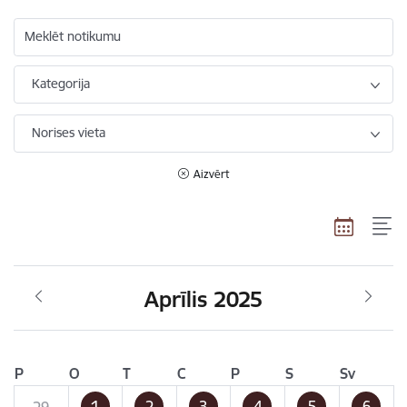
Meklēt notikumu
Kategorija
Norises vieta
Aizvērt
Aprīlis 2025
P
O
T
C
P
S
Sv
1
2
3
4
5
6
29