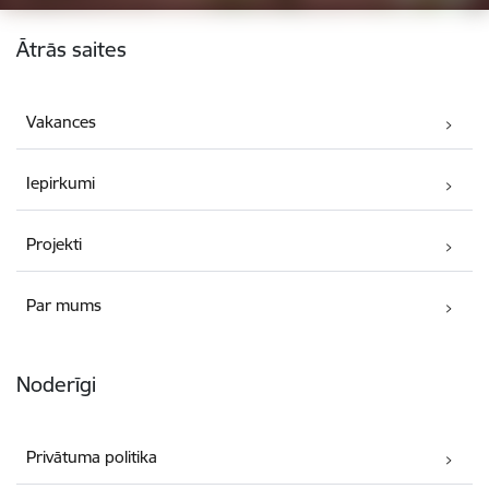
Kājene
Ātrās saites
Vakances
Iepirkumi
Projekti
Par mums
Noderīgi
Privātuma politika