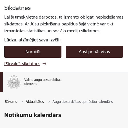
Pāriet uz lapas saturu
Sīkdatnes
Spied
lai meklētu
Enter
Lai šī tīmekļvietne darbotos, tā izmanto obligāti nepieciešamās
sīkdatnes. Ar Jūsu piekrišanu papildus šajā vietnē var tikt
izmantotas statistikas un sociālo mediju sīkdatnes.
Lūdzu, atzīmējiet savu izvēli:
Noraidīt
Apstiprināt visas
Pārvaldīt sīkdatnes
Sākums
Aktualitātes
Augu aizsardzības apmācību kalendārs
Notikumu kalendārs