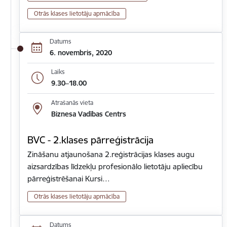
Otrās klases lietotāju apmācība
Datums
6. novembris, 2020
Laiks
9.30–18.00
Atrašanās vieta
Biznesa Vadības Centrs
BVC - 2.klases pārreģistrācija
Zināšanu atjaunošana 2.reģistrācijas klases augu
aizsardzības līdzekļu profesionālo lietotāju apliecību
pārreģistrēšanai Kursi…
Otrās klases lietotāju apmācība
Datums