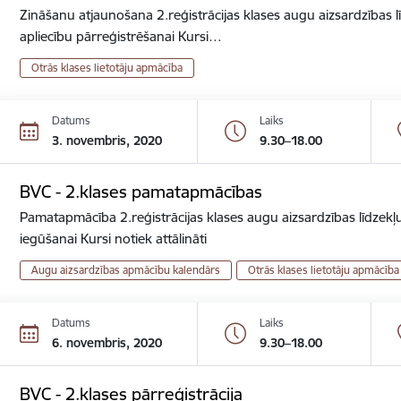
Zināšanu atjaunošana 2.reģistrācijas klases augu aizsardzības lī
apliecību pārreģistrēšanai Kursi…
Otrās klases lietotāju apmācība
Datums
Laiks
3. novembris, 2020
9.30–18.00
BVC - 2.klases pamatapmācības
Pamatapmācība 2.reģistrācijas klases augu aizsardzības līdzekļu
iegūšanai Kursi notiek attālināti
Augu aizsardzības apmācību kalendārs
Otrās klases lietotāju apmācība
Datums
Laiks
6. novembris, 2020
9.30–18.00
BVC - 2.klases pārreģistrācija