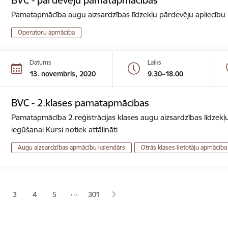
Pamatapmācība augu aizsardzības līdzekļu pārdevēju apliecību ie
Operatoru apmācība
Datums
Laiks
13. novembris, 2020
9.30–18.00
BVC - 2.klases pamatapmācības
Pamatapmācība 2.reģistrācijas klases augu aizsardzības līdzekļu
iegūšanai Kursi notiek attālināti
Augu aizsardzības apmācību kalendārs
Otrās klases lietotāju apmācība
ana
…
3
4
5
301
jā lapa
pa
Lapa
Lapa
Lapa