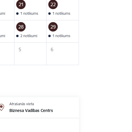
21
22
kumi
1 notikums
1 notikums
28
29
kumi
2 notikumi
1 notikums
5
6
Atrašanās vieta
Biznesa Vadības Centrs