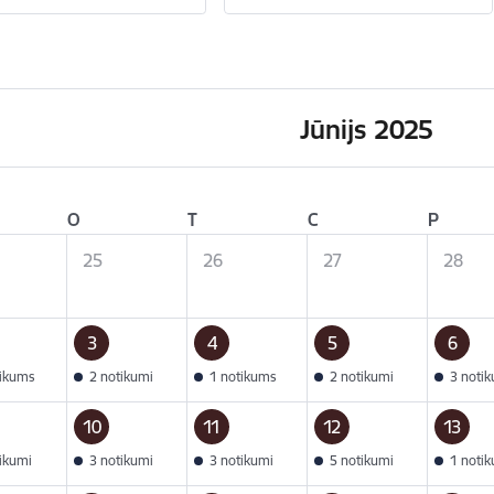
Jūnijs 2025
O
T
C
P
25
26
27
28
3
4
5
6
tikums
2 notikumi
1 notikums
2 notikumi
3 noti
10
11
12
13
tikumi
3 notikumi
3 notikumi
5 notikumi
1 noti