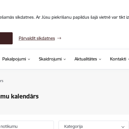
iešamās sīkdatnes. Ar Jūsu piekrišanu papildus šajā vietnē var tikt i
Pārvaldīt sīkdatnes
Pakalpojumi
Skaidrojumi
Aktualitātes
Kontakti
rs
umu kalendārs
 notikumu
Kategorija