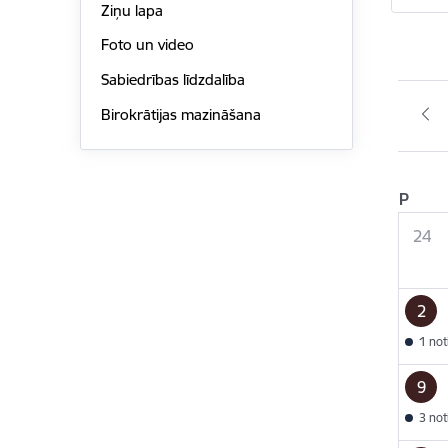
Ziņu lapa
Foto un video
Sabiedrības līdzdalība
Birokrātijas mazināšana
P
24
2
1 no
9
3 no