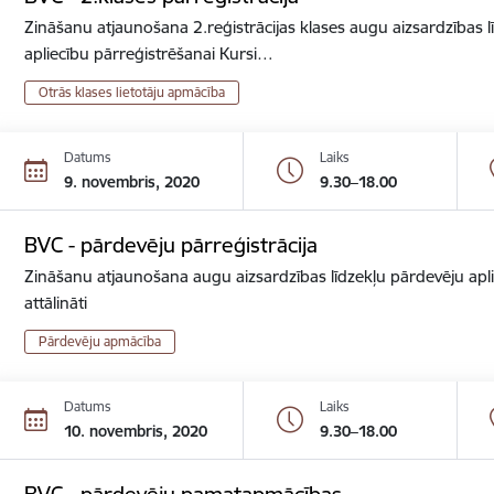
Zināšanu atjaunošana 2.reģistrācijas klases augu aizsardzības lī
apliecību pārreģistrēšanai Kursi…
Otrās klases lietotāju apmācība
Datums
Laiks
9. novembris, 2020
9.30–18.00
BVC - pārdevēju pārreģistrācija
Zināšanu atjaunošana augu aizsardzības līdzekļu pārdevēju apli
attālināti
Pārdevēju apmācība
Datums
Laiks
10. novembris, 2020
9.30–18.00
BVC - pārdevēju pamatapmācības