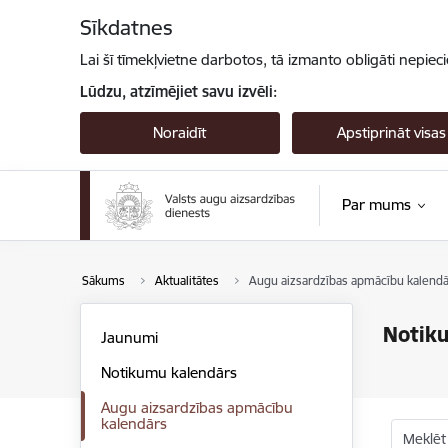
Pāriet uz lapas saturu
Sīkdatnes
Lai šī tīmekļvietne darbotos, tā izmanto obligāti nepiec
Lūdzu, atzīmējiet savu izvēli:
Noraidīt
Apstiprināt visas
Par mums
Sākums
Aktualitātes
Augu aizsardzības apmācību kalendā
Notik
Jaunumi
Notikumu kalendārs
Augu aizsardzības apmācību
kalendārs
Meklēt