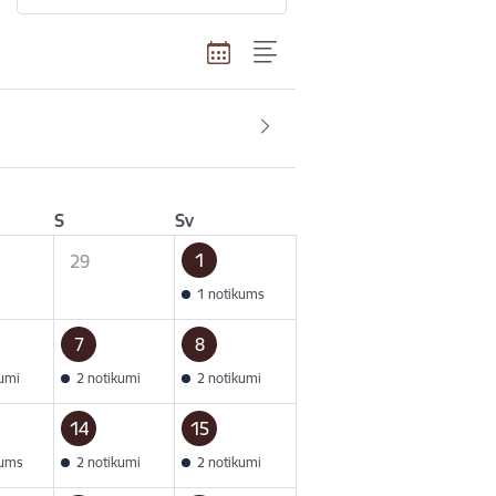
S
Sv
1
29
1 notikums
7
8
kumi
2 notikumi
2 notikumi
14
15
kums
2 notikumi
2 notikumi