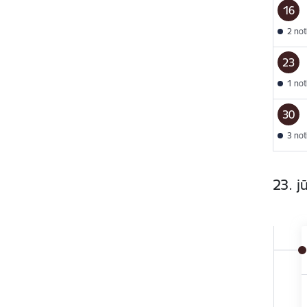
16
2 no
23
1 no
30
3 no
23. j