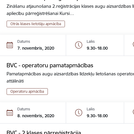
Zināšanu atjaunošana 2.reģistrācijas klases augu aizsardzības lī
apliecību pārreģistrēšanai Kursi…
Otrās klases lietotāju apmācība
Datums
Laiks
7. novembris, 2020
9.30–18.00
BVC - operatoru pamatapmācības
Pamatapmācības augu aizsardzības līdzekļu lietošanas operator
attālināti
Operatoru apmācība
Datums
Laiks
8. novembris, 2020
9.30–18.00
BVC - 2.klases pārreģistrācija