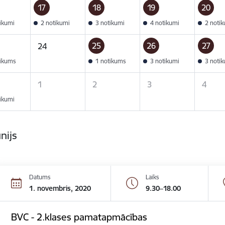
17
18
19
20
tikumi
2 notikumi
3 notikumi
4 notikumi
2 noti
25
26
27
24
tikums
1 notikums
3 notikumi
3 noti
1
2
3
4
tikumi
ūnijs
Datums
Laiks
1. novembris, 2020
9.30–18.00
BVC - 2.klases pamatapmācības