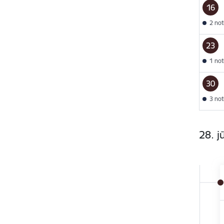
16
2 no
23
1 no
30
3 no
28. j