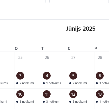
Jūnijs 2025
O
T
C
P
25
26
27
28
3
4
5
6
tikums
2 notikumi
1 notikums
2 notikumi
3 noti
10
11
12
13
tikumi
3 notikumi
3 notikumi
5 notikumi
1 noti