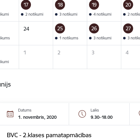
17
18
19
20
tikumi
2 notikumi
3 notikumi
4 notikumi
2 noti
25
26
27
24
tikums
1 notikums
3 notikumi
3 noti
1
2
3
4
tikumi
ūnijs
Datums
Laiks
1. novembris, 2020
9.30–18.00
BVC - 2.klases pamatapmācības