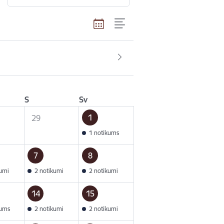
S
Sv
1
29
1 notikums
7
8
kumi
2 notikumi
2 notikumi
14
15
kums
2 notikumi
2 notikumi