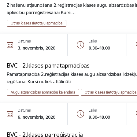
Zināšanu atjaunošana 2.reģistrācijas klases augu aizsardzības lī
apliecību pārreģistrēšanai Kursi…
Otrās klases lietotāju apmācība
Datums
Laiks
3. novembris, 2020
9.30–18.00
BVC - 2.klases pamatapmācības
Pamatapmācība 2.reģistrācijas klases augu aizsardzības līdzekļu
iegūšanai Kursi notiek attālināti
Augu aizsardzības apmācību kalendārs
Otrās klases lietotāju apmācība
Datums
Laiks
6. novembris, 2020
9.30–18.00
BVC - 2.klases pārreģistrācija