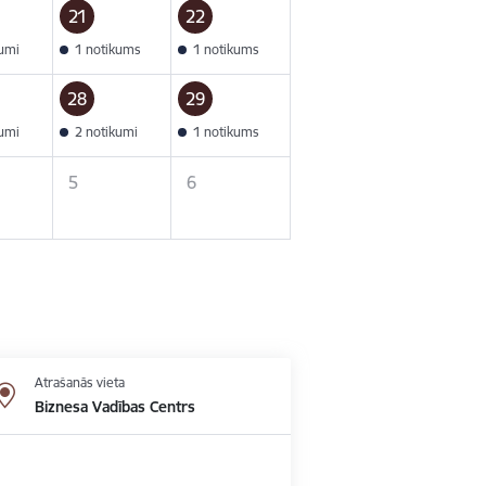
21
22
kumi
1 notikums
1 notikums
28
29
kumi
2 notikumi
1 notikums
5
6
Atrašanās vieta
Biznesa Vadības Centrs