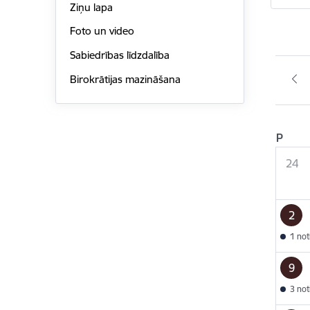
Ziņu lapa
Foto un video
Sabiedrības līdzdalība
Birokrātijas mazināšana
P
24
2
1 no
9
3 no