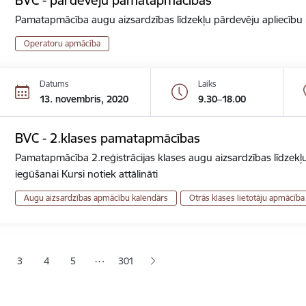
Pamatapmācība augu aizsardzības līdzekļu pārdevēju apliecību ie
Operatoru apmācība
Datums
Laiks
13. novembris, 2020
9.30–18.00
BVC - 2.klases pamatapmācības
Pamatapmācība 2.reģistrācijas klases augu aizsardzības līdzekļu
iegūšanai Kursi notiek attālināti
Augu aizsardzības apmācību kalendārs
Otrās klases lietotāju apmācība
ana
…
3
4
5
301
jā lapa
pa
Lapa
Lapa
Lapa