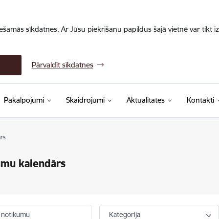
iešamās sīkdatnes. Ar Jūsu piekrišanu papildus šajā vietnē var tikt i
Pārvaldīt sīkdatnes
Pakalpojumi
Skaidrojumi
Aktualitātes
Kontakti
rs
umu kalendārs
 notikumu
Kategorija