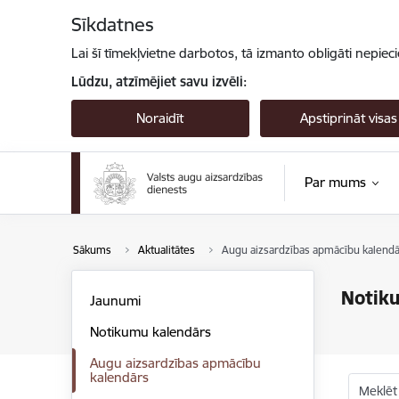
Pāriet uz lapas saturu
Sīkdatnes
Lai šī tīmekļvietne darbotos, tā izmanto obligāti nepiec
Lūdzu, atzīmējiet savu izvēli:
Noraidīt
Apstiprināt visas
Par mums
Sākums
Aktualitātes
Augu aizsardzības apmācību kalendā
Notik
Jaunumi
Notikumu kalendārs
Augu aizsardzības apmācību
kalendārs
Meklēt