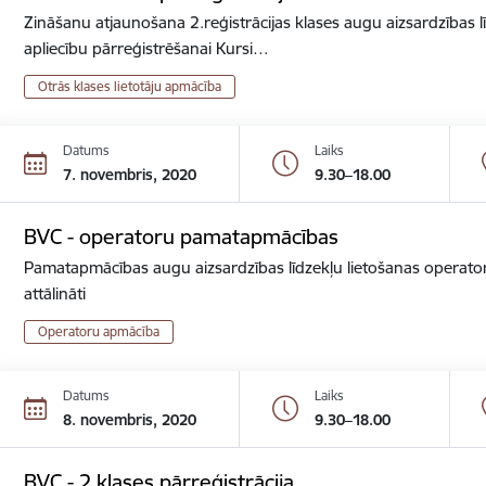
Zināšanu atjaunošana 2.reģistrācijas klases augu aizsardzības lī
apliecību pārreģistrēšanai Kursi…
Otrās klases lietotāju apmācība
Datums
Laiks
7. novembris, 2020
9.30–18.00
BVC - operatoru pamatapmācības
Pamatapmācības augu aizsardzības līdzekļu lietošanas operator
attālināti
Operatoru apmācība
Datums
Laiks
8. novembris, 2020
9.30–18.00
BVC - 2.klases pārreģistrācija