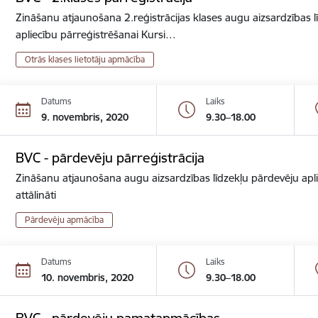
Zināšanu atjaunošana 2.reģistrācijas klases augu aizsardzības lī
apliecību pārreģistrēšanai Kursi…
Otrās klases lietotāju apmācība
Datums
Laiks
9. novembris, 2020
9.30–18.00
BVC - pārdevēju pārreģistrācija
Zināšanu atjaunošana augu aizsardzības līdzekļu pārdevēju apli
attālināti
Pārdevēju apmācība
Datums
Laiks
10. novembris, 2020
9.30–18.00
BVC - pārdevēju pamatapmācības