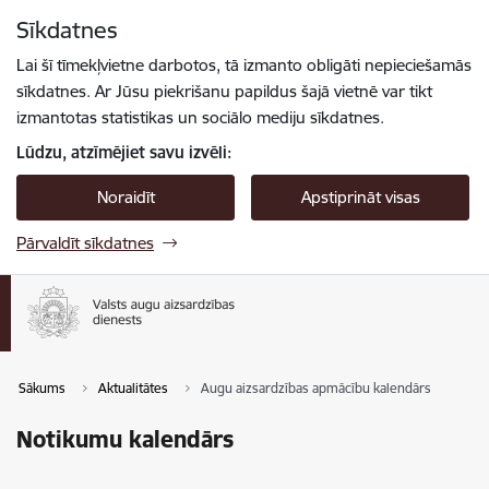
Pāriet uz lapas saturu
Sīkdatnes
Spied
lai meklētu
Enter
Lai šī tīmekļvietne darbotos, tā izmanto obligāti nepieciešamās
sīkdatnes. Ar Jūsu piekrišanu papildus šajā vietnē var tikt
izmantotas statistikas un sociālo mediju sīkdatnes.
Lūdzu, atzīmējiet savu izvēli:
Noraidīt
Apstiprināt visas
Pārvaldīt sīkdatnes
Sākums
Aktualitātes
Augu aizsardzības apmācību kalendārs
Notikumu kalendārs