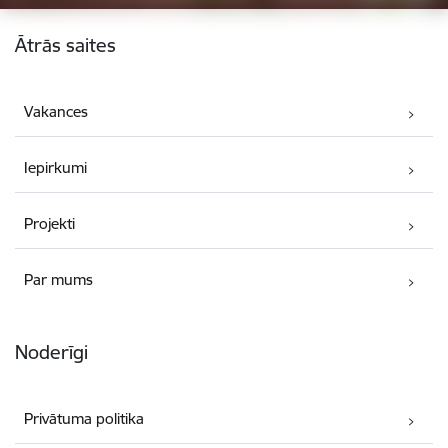
Kājene
Ātrās saites
Vakances
Iepirkumi
Projekti
Par mums
Noderīgi
Privātuma politika