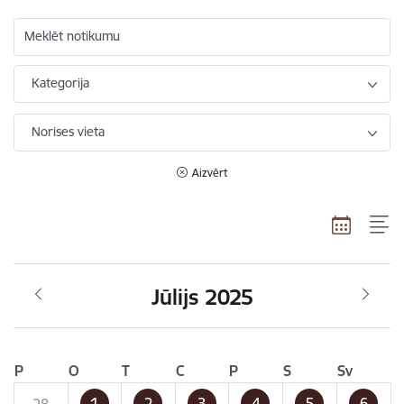
Meklēt notikumu
Kategorija
Norises vieta
Aizvērt
Jūlijs 2025
P
O
T
C
P
S
Sv
1
2
3
4
5
6
28