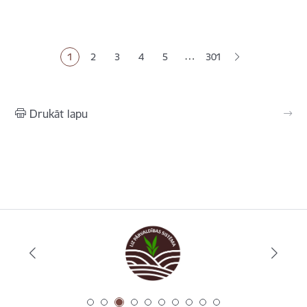
Lapošana
…
1
2
3
4
5
301
Pašreizējā lapa
Lapa
Lapa
Lapa
Lapa
Drukāt lapu