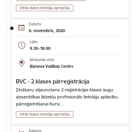
Otrās klases lietotāju apmācība
Datums
6. novembris, 2020
Laiks
9.30–18.00
Atrašanās vieta
Biznesa Vadības Centrs
BVC - 2.klases pārreģistrācija
Zināšanu atjaunošana 2.reģistrācijas klases augu
aizsardzības līdzekļu profesionālo lietotāju apliecību
pārreģistrēšanai Kursi…
Otrās klases lietotāju apmācība
Datums