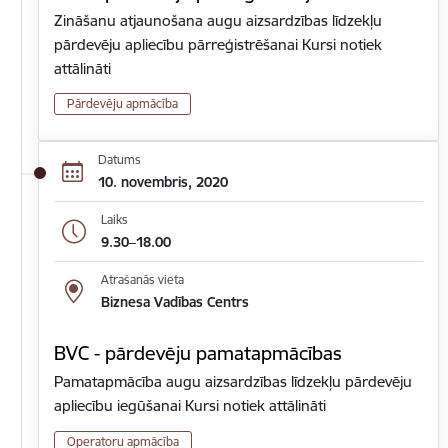
Zināšanu atjaunošana augu aizsardzības līdzekļu
pārdevēju apliecību pārreģistrēšanai Kursi notiek
attālināti
Pārdevēju apmācība
Datums
10. novembris, 2020
Laiks
9.30–18.00
Atrašanās vieta
Biznesa Vadības Centrs
BVC - pārdevēju pamatapmācības
Pamatapmācība augu aizsardzības līdzekļu pārdevēju
apliecību iegūšanai Kursi notiek attālināti
Operatoru apmācība