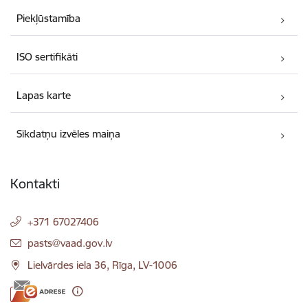
Piekļūstamība
ISO sertifikāti
Lapas karte
Sīkdatņu izvēles maiņa
Kontakti
+371 67027406
E-pasts:
pasts@vaad.gov.lv
Lielvārdes iela 36, Rīga, LV-1006