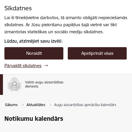
Pāriet uz lapas saturu
Sīkdatnes
Spied
lai meklētu
Enter
Lai šī tīmekļvietne darbotos, tā izmanto obligāti nepieciešamās
sīkdatnes. Ar Jūsu piekrišanu papildus šajā vietnē var tikt
izmantotas statistikas un sociālo mediju sīkdatnes.
Lūdzu, atzīmējiet savu izvēli:
Noraidīt
Apstiprināt visas
Pārvaldīt sīkdatnes
Sākums
Aktualitātes
Augu aizsardzības apmācību kalendārs
Notikumu kalendārs