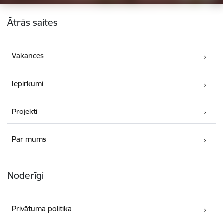
Kājene
Ātrās saites
Vakances
Iepirkumi
Projekti
Par mums
Noderīgi
Privātuma politika