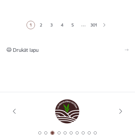
Lapošana
…
1
2
3
4
5
301
Pašreizējā lapa
Lapa
Lapa
Lapa
Lapa
Drukāt lapu