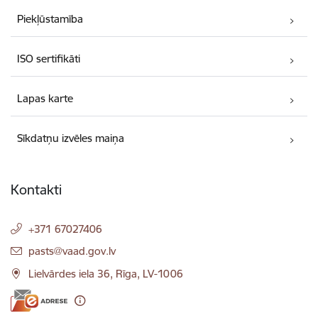
Piekļūstamība
ISO sertifikāti
Lapas karte
Sīkdatņu izvēles maiņa
Kontakti
+371 67027406
E-pasts:
pasts@vaad.gov.lv
Lielvārdes iela 36, Rīga, LV-1006