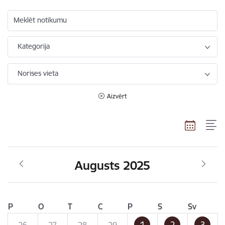
Meklēt notikumu
Kategorija
Norises vieta
Aizvērt
Augusts 2025
P
O
T
C
P
S
Sv
1
2
3
26
27
28
29