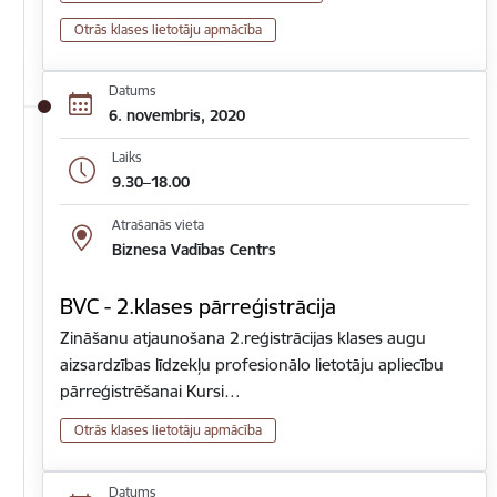
Otrās klases lietotāju apmācība
Datums
6. novembris, 2020
Laiks
9.30–18.00
Atrašanās vieta
Biznesa Vadības Centrs
BVC - 2.klases pārreģistrācija
Zināšanu atjaunošana 2.reģistrācijas klases augu
aizsardzības līdzekļu profesionālo lietotāju apliecību
pārreģistrēšanai Kursi…
Otrās klases lietotāju apmācība
Datums