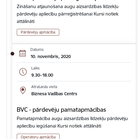
Zināšanu atjaunošana augu aizsardzības līdzekļu
pārdevēju apliecību pārreģistrēšanai Kursi notiek
attālināti
Pārdevēju apmācība
Datums
10. novembris, 2020
Laiks
9.30–18.00
Atrašanās vieta
Biznesa Vadības Centrs
BVC - pārdevēju pamatapmācības
Pamatapmācība augu aizsardzības līdzekļu pārdevēju
apliecību iegūšanai Kursi notiek attālināti
Operatoru apmācība