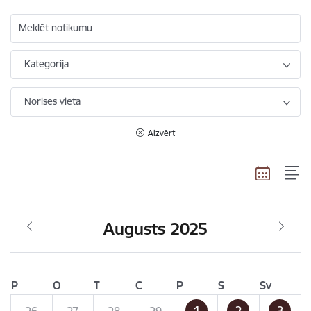
Meklēt notikumu
Kategorija
Norises vieta
Aizvērt
Augusts 2025
P
O
T
C
P
S
Sv
1
2
3
26
27
28
29