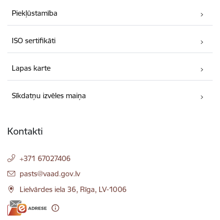
Piekļūstamība
ISO sertifikāti
Lapas karte
Sīkdatņu izvēles maiņa
Kontakti
+371 67027406
E-pasts:
pasts@vaad.gov.lv
Lielvārdes iela 36, Rīga, LV-1006