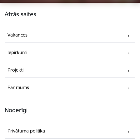
Kājene
Ātrās saites
Vakances
Iepirkumi
Projekti
Par mums
Noderīgi
Privātuma politika