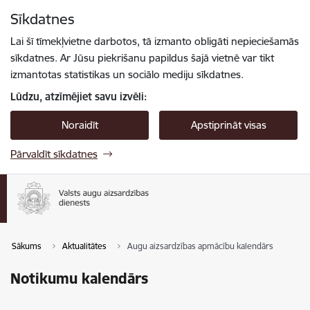
Pāriet uz lapas saturu
Sīkdatnes
Spied
lai meklētu
Enter
Lai šī tīmekļvietne darbotos, tā izmanto obligāti nepieciešamās
sīkdatnes. Ar Jūsu piekrišanu papildus šajā vietnē var tikt
izmantotas statistikas un sociālo mediju sīkdatnes.
Lūdzu, atzīmējiet savu izvēli:
Noraidīt
Apstiprināt visas
Pārvaldīt sīkdatnes
Sākums
Aktualitātes
Augu aizsardzības apmācību kalendārs
Notikumu kalendārs