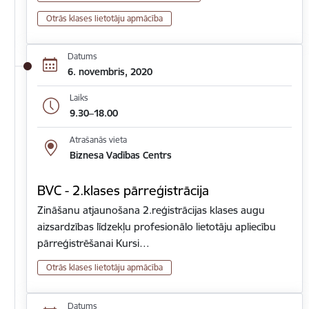
Otrās klases lietotāju apmācība
Datums
6. novembris, 2020
Laiks
9.30–18.00
Atrašanās vieta
Biznesa Vadības Centrs
BVC - 2.klases pārreģistrācija
Zināšanu atjaunošana 2.reģistrācijas klases augu
aizsardzības līdzekļu profesionālo lietotāju apliecību
pārreģistrēšanai Kursi…
Otrās klases lietotāju apmācība
Datums