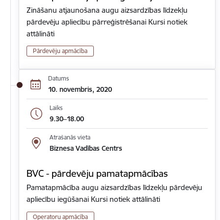
Zināšanu atjaunošana augu aizsardzības līdzekļu
pārdevēju apliecību pārreģistrēšanai Kursi notiek
attālināti
Pārdevēju apmācība
Datums
10. novembris, 2020
Laiks
9.30–18.00
Atrašanās vieta
Biznesa Vadības Centrs
BVC - pārdevēju pamatapmācības
Pamatapmācība augu aizsardzības līdzekļu pārdevēju
apliecību iegūšanai Kursi notiek attālināti
Operatoru apmācība