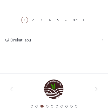
Lapošana
…
1
2
3
4
5
301
Pašreizējā lapa
Lapa
Lapa
Lapa
Lapa
Drukāt lapu