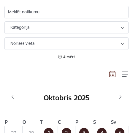
Meklēt notikumu
Kategorija
Norises vieta
Aizvērt
Oktobris 2025
P
O
T
C
P
S
Sv
1
2
3
4
5
27
28