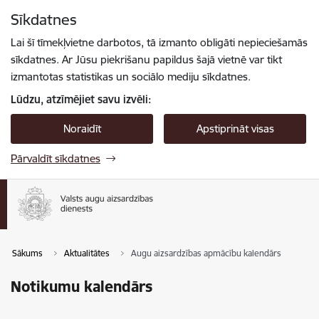
Pāriet uz lapas saturu
Sīkdatnes
Spied
lai meklētu
Enter
Lai šī tīmekļvietne darbotos, tā izmanto obligāti nepieciešamās
sīkdatnes. Ar Jūsu piekrišanu papildus šajā vietnē var tikt
izmantotas statistikas un sociālo mediju sīkdatnes.
Lūdzu, atzīmējiet savu izvēli:
Noraidīt
Apstiprināt visas
Pārvaldīt sīkdatnes
Sākums
Aktualitātes
Augu aizsardzības apmācību kalendārs
Notikumu kalendārs