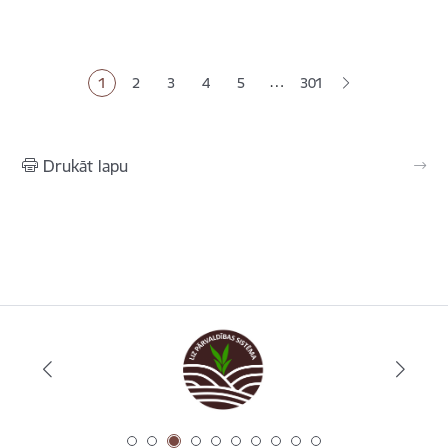
Lapošana
…
1
2
3
4
5
301
Pašreizējā lapa
Lapa
Lapa
Lapa
Lapa
Drukāt lapu