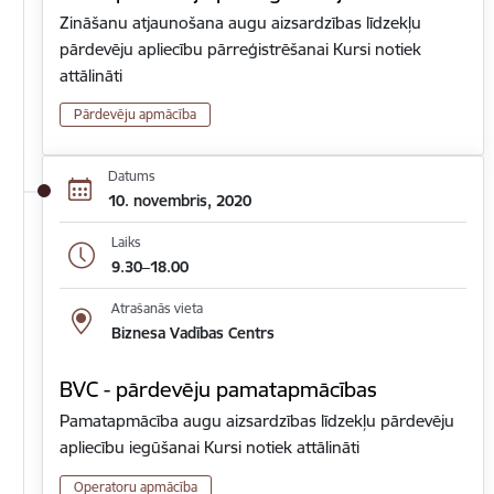
Zināšanu atjaunošana augu aizsardzības līdzekļu
pārdevēju apliecību pārreģistrēšanai Kursi notiek
attālināti
Pārdevēju apmācība
Datums
10. novembris, 2020
Laiks
9.30–18.00
Atrašanās vieta
Biznesa Vadības Centrs
BVC - pārdevēju pamatapmācības
Pamatapmācība augu aizsardzības līdzekļu pārdevēju
apliecību iegūšanai Kursi notiek attālināti
Operatoru apmācība