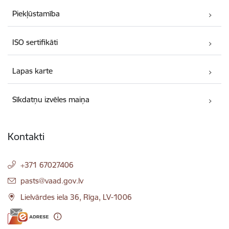
Piekļūstamība
ISO sertifikāti
Lapas karte
Sīkdatņu izvēles maiņa
Kontakti
+371 67027406
E-pasts:
pasts@vaad.gov.lv
Lielvārdes iela 36, Rīga, LV-1006