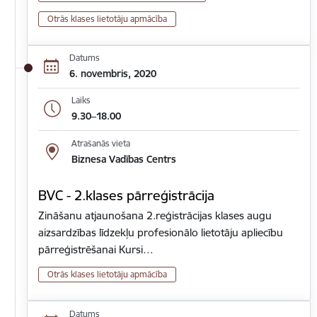
Otrās klases lietotāju apmācība
Datums
6. novembris, 2020
Laiks
9.30–18.00
Atrašanās vieta
Biznesa Vadības Centrs
BVC - 2.klases pārreģistrācija
Zināšanu atjaunošana 2.reģistrācijas klases augu
aizsardzības līdzekļu profesionālo lietotāju apliecību
pārreģistrēšanai Kursi…
Otrās klases lietotāju apmācība
Datums