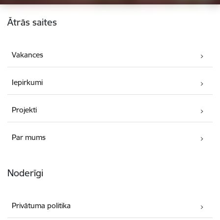
Kājene
Ātrās saites
Vakances
Iepirkumi
Projekti
Par mums
Noderīgi
Privātuma politika