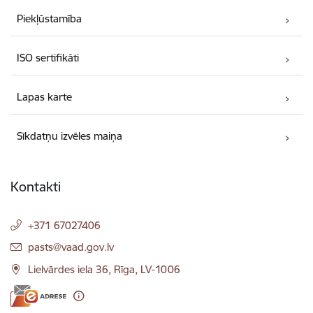
Piekļūstamība
ISO sertifikāti
Lapas karte
Sīkdatņu izvēles maiņa
Kontakti
+371 67027406
E-pasts:
pasts@vaad.gov.lv
Lielvārdes iela 36, Rīga, LV-1006