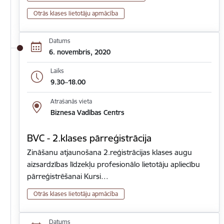
Otrās klases lietotāju apmācība
Datums
6. novembris, 2020
Laiks
9.30–18.00
Atrašanās vieta
Biznesa Vadības Centrs
BVC - 2.klases pārreģistrācija
Zināšanu atjaunošana 2.reģistrācijas klases augu
aizsardzības līdzekļu profesionālo lietotāju apliecību
pārreģistrēšanai Kursi…
Otrās klases lietotāju apmācība
Datums