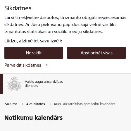
Pāriet uz lapas saturu
Sīkdatnes
Spied
lai meklētu
Enter
Lai šī tīmekļvietne darbotos, tā izmanto obligāti nepieciešamās
sīkdatnes. Ar Jūsu piekrišanu papildus šajā vietnē var tikt
izmantotas statistikas un sociālo mediju sīkdatnes.
Lūdzu, atzīmējiet savu izvēli:
Noraidīt
Apstiprināt visas
Pārvaldīt sīkdatnes
Sākums
Aktualitātes
Augu aizsardzības apmācību kalendārs
Notikumu kalendārs