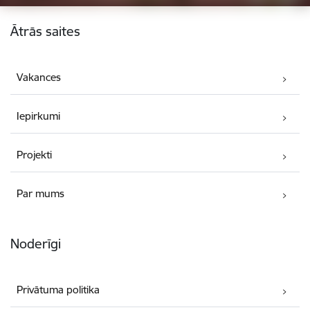
Kājene
Ātrās saites
Vakances
Iepirkumi
Projekti
Par mums
Noderīgi
Privātuma politika