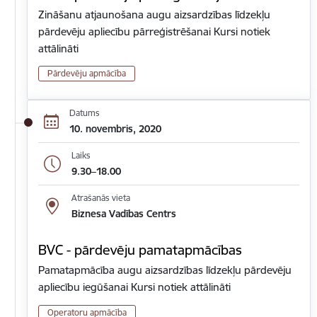
Zināšanu atjaunošana augu aizsardzības līdzekļu
pārdevēju apliecību pārreģistrēšanai Kursi notiek
attālināti
Pārdevēju apmācība
Datums
10. novembris, 2020
Laiks
9.30–18.00
Atrašanās vieta
Biznesa Vadības Centrs
BVC - pārdevēju pamatapmācības
Pamatapmācība augu aizsardzības līdzekļu pārdevēju
apliecību iegūšanai Kursi notiek attālināti
Operatoru apmācība