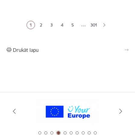
Lapošana
…
1
2
3
4
5
301
Pašreizējā lapa
Lapa
Lapa
Lapa
Lapa
Drukāt lapu