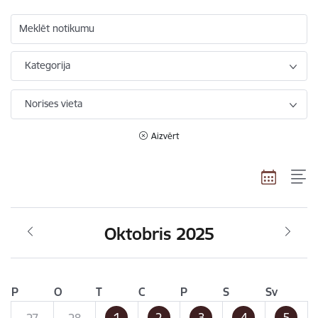
Meklēt notikumu
Kategorija
Norises vieta
Aizvērt
Oktobris 2025
P
O
T
C
P
S
Sv
1
2
3
4
5
27
28