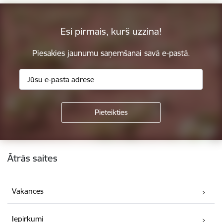
Esi pirmais, kurš uzzina!
Piesakies jaunumu saņemšanai savā e-pastā.
Kājene
Ātrās saites
Vakances
Iepirkumi