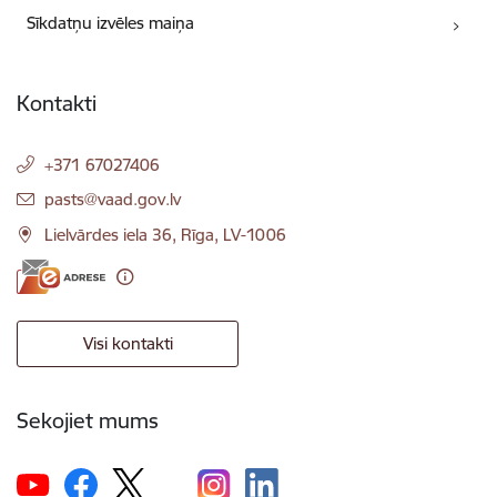
Sīkdatņu izvēles maiņa
Kontakti
+371 67027406
E-pasts:
pasts@vaad.gov.lv
Lielvārdes iela 36, Rīga, LV-1006
Visi kontakti
Sekojiet mums