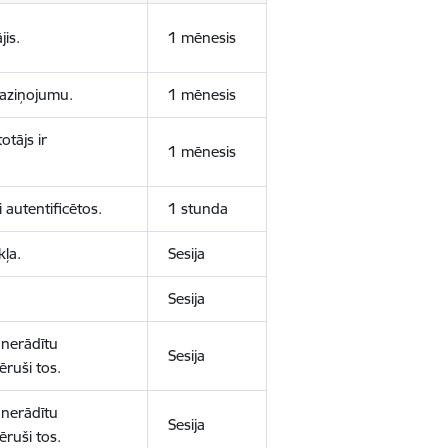
jis.
1 mēnesis
 paziņojumu.
1 mēnesis
otājs ir
1 mēnesis
 autentificētos.
1 stunda
kļa.
Sesija
Sesija
 nerādītu
Sesija
ēruši tos.
 nerādītu
Sesija
ēruši tos.