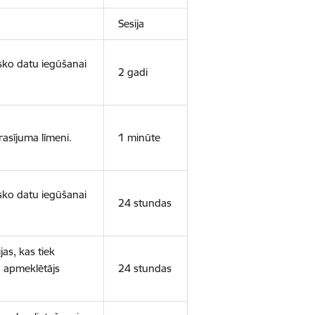
Sesija
isko datu iegūšanai
2 gadi
rasījuma līmeni.
1 minūte
isko datu iegūšanai
24 stundas
as, kas tiek
ā apmeklētājs
24 stundas