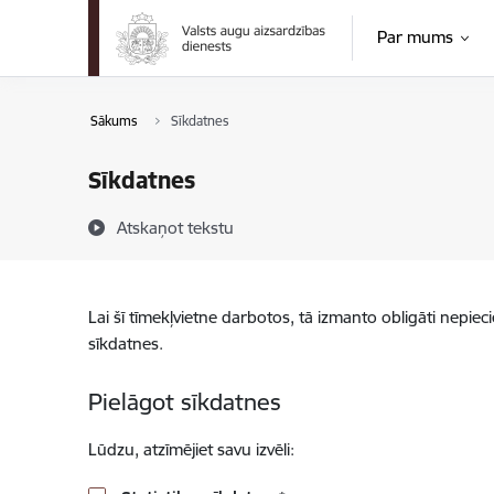
Pāriet uz lapas saturu
Par mums
Sākums
Sīkdatnes
Sīkdatnes
Atskaņot tekstu
Lai šī tīmekļvietne darbotos, tā izmanto obligāti nepiec
sīkdatnes.
Pielāgot sīkdatnes
Lūdzu, atzīmējiet savu izvēli: