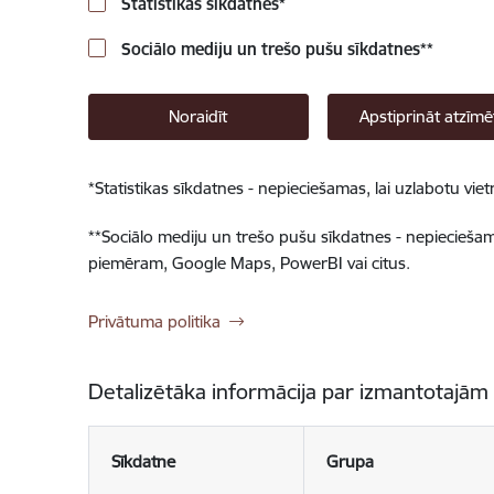
Statistikas sīkdatnes
*
Sociālo mediju un trešo pušu sīkdatnes
**
Noraidīt
Apstiprināt atzīmē
*
Statistikas sīkdatnes - nepieciešamas, lai uzlabotu v
**
Sociālo mediju un trešo pušu sīkdatnes - nepieciešamas
piemēram, Google Maps, PowerBI vai citus.
Privātuma politika
Detalizētāka informācija par izmantotajām
Sīkdatne
Grupa