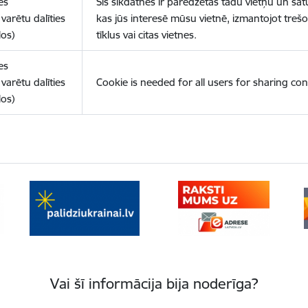
es
Šīs sīkdatnes ir paredzētas tādu vietņu un sat
varētu dalīties
kas jūs interesē mūsu vietnē, izmantojot treš
los)
tīklus vai citas vietnes.
es
varētu dalīties
Cookie is needed for all users for sharing con
los)
Vai šī informācija bija noderīga?