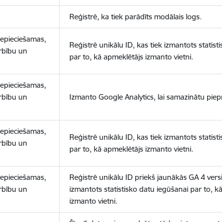
Reģistrē, ka tiek parādīts modālais logs.
nepieciešamas,
Reģistrē unikālu ID, kas tiek izmantots statist
arbību un
par to, kā apmeklētājs izmanto vietni.
nepieciešamas,
arbību un
Izmanto Google Analytics, lai samazinātu piep
nepieciešamas,
Reģistrē unikālu ID, kas tiek izmantots statist
arbību un
par to, kā apmeklētājs izmanto vietni.
nepieciešamas,
Reģistrē unikālu ID priekš jaunākās GA 4 versij
arbību un
izmantots statistisko datu iegūšanai par to, k
izmanto vietni.