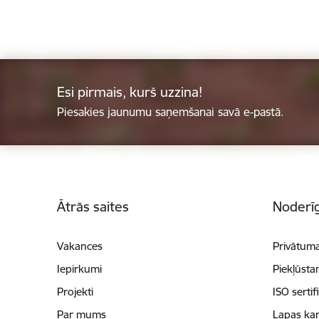
Esi pirmais, kurš uzzina!
Piesakies jaunumu saņemšanai savā e-pastā.
Kājene
Ātrās saites
Noderīg
Vakances
Privātuma
Iepirkumi
Piekļūsta
Projekti
ISO sertif
Par mums
Lapas kar