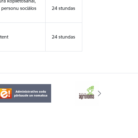
ura koplietošanai,
o personu sociālos
24 stundas
tent
24 stundas