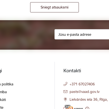
Sniegt atsauksmi
i
Kontakti
 politika
+371 67027406
E-pasts:
pasts@vaad.gov.lv
mība
Lielvārdes iela 36, Rīga
ikāti
te