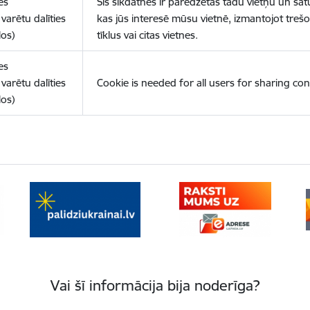
es
Šīs sīkdatnes ir paredzētas tādu vietņu un sat
varētu dalīties
kas jūs interesē mūsu vietnē, izmantojot treš
los)
tīklus vai citas vietnes.
es
varētu dalīties
Cookie is needed for all users for sharing con
los)
Vai šī informācija bija noderīga?