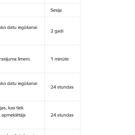
Sesija
isko datu iegūšanai
2 gadi
rasījuma līmeni.
1 minūte
isko datu iegūšanai
24 stundas
as, kas tiek
ā apmeklētājs
24 stundas