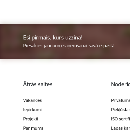
Esi pirmais, kurš uzzina!
Piesakies jaunumu saņemšanai savā e-pastā.
Kājene
Ātrās saites
Noderīg
Vakances
Privātuma
Iepirkumi
Piekļūsta
Projekti
ISO sertif
Par mums
Lapas kar