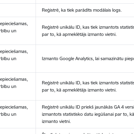
Reģistrē, ka tiek parādīts modālais logs.
nepieciešamas,
Reģistrē unikālu ID, kas tiek izmantots statist
arbību un
par to, kā apmeklētājs izmanto vietni.
nepieciešamas,
arbību un
Izmanto Google Analytics, lai samazinātu piep
nepieciešamas,
Reģistrē unikālu ID, kas tiek izmantots statist
arbību un
par to, kā apmeklētājs izmanto vietni.
nepieciešamas,
Reģistrē unikālu ID priekš jaunākās GA 4 versij
arbību un
izmantots statistisko datu iegūšanai par to, k
izmanto vietni.