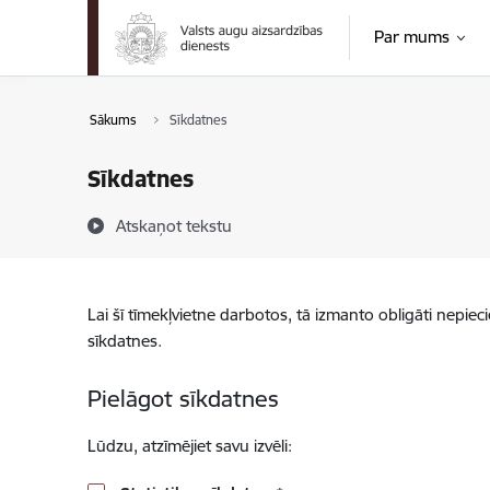
Pāriet uz lapas saturu
Par mums
Sākums
Sīkdatnes
Sīkdatnes
Atskaņot tekstu
Lai šī tīmekļvietne darbotos, tā izmanto obligāti nepiec
sīkdatnes.
Pielāgot sīkdatnes
Lūdzu, atzīmējiet savu izvēli: