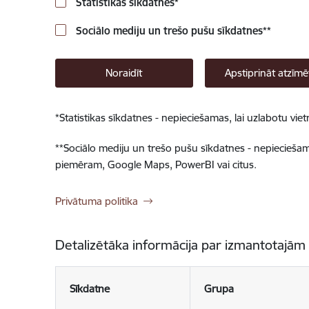
Statistikas sīkdatnes
*
Sociālo mediju un trešo pušu sīkdatnes
**
Noraidīt
Apstiprināt atzīmē
*
Statistikas sīkdatnes - nepieciešamas, lai uzlabotu v
**
Sociālo mediju un trešo pušu sīkdatnes - nepieciešamas
piemēram, Google Maps, PowerBI vai citus.
Privātuma politika
Detalizētāka informācija par izmantotajām
Sīkdatne
Grupa