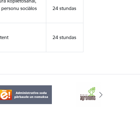
ura koplietošanai,
o personu sociālos
24 stundas
tent
24 stundas