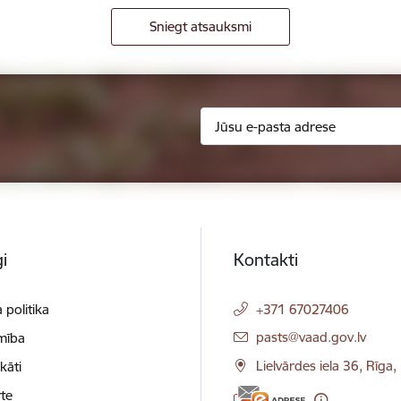
Sniegt atsauksmi
i
Kontakti
 politika
+371 67027406
E-pasts:
pasts@vaad.gov.lv
mība
Lielvārdes iela 36, Rīga
ikāti
te