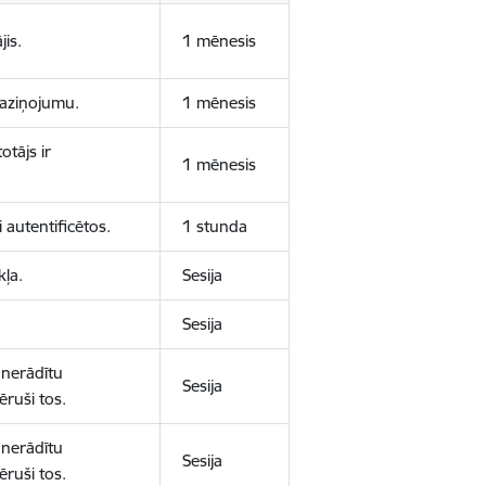
jis.
1 mēnesis
 paziņojumu.
1 mēnesis
otājs ir
1 mēnesis
 autentificētos.
1 stunda
kļa.
Sesija
Sesija
 nerādītu
Sesija
ēruši tos.
 nerādītu
Sesija
ēruši tos.