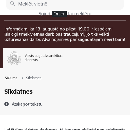
Pāriet uz lapas saturu
Izmaiņas
Spied
lai meklētu
Enter
Informējam, ka 13. augustā no plkst. 19.00 ir iespējami
īslaicīgi tīmekļvietnes darbības traucējumi, jo tiks veikti
uzturēšanas darbi. Atvainojamies par sagādātajām neērtībām!
Sākums
Sīkdatnes
Sīkdatnes
Atskaņot tekstu
Lai šī tīmekļvietne darbotos, tā izmanto obligāti nepieciešamās