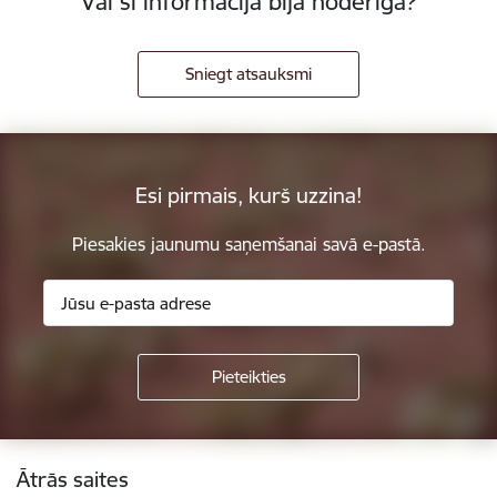
Vai šī informācija bija noderīga?
Sniegt atsauksmi
Esi pirmais, kurš uzzina!
Piesakies jaunumu saņemšanai savā e-pastā.
Kājene
Ātrās saites