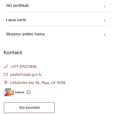
ISO sertifikāti
Lapas karte
Sīkdatņu izvēles maiņa
Kontakti
+371 67027406
E-pasts:
pasts@vaad.gov.lv
Lielvārdes iela 36, Rīga, LV-1006
Visi kontakti