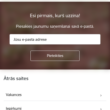
Esi pirmais, kurš uzzina!
Piesakies jaunumu saņemšanai savā e-pastā.
Kājene
Ātrās saites
Vakances
Iepirkumi