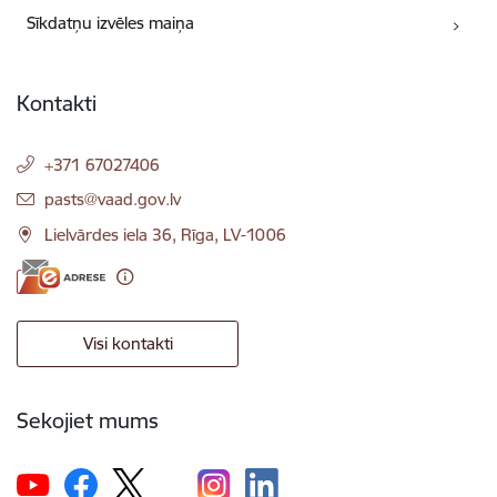
Sīkdatņu izvēles maiņa
Kontakti
+371 67027406
E-pasts:
pasts@vaad.gov.lv
Lielvārdes iela 36, Rīga, LV-1006
Visi kontakti
Sekojiet mums