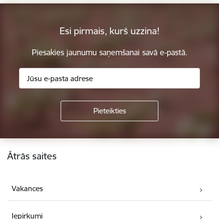
Esi pirmais, kurš uzzina!
Piesakies jaunumu saņemšanai savā e-pastā.
Kājene
Ātrās saites
Vakances
Iepirkumi