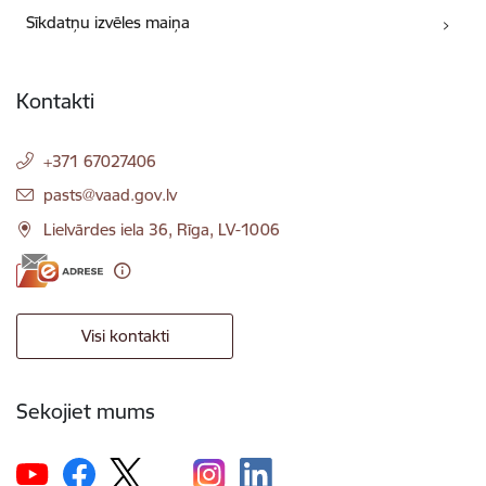
Sīkdatņu izvēles maiņa
Kontakti
+371 67027406
E-pasts:
pasts@vaad.gov.lv
Lielvārdes iela 36, Rīga, LV-1006
Visi kontakti
Sekojiet mums