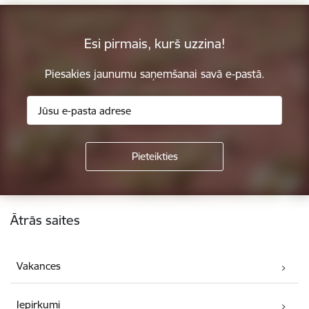
Esi pirmais, kurš uzzina!
Piesakies jaunumu saņemšanai savā e-pastā.
Kājene
Ātrās saites
Vakances
Iepirkumi