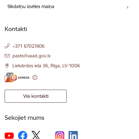
Sīkdatņu izvēles maiņa
Kontakti
+371 67027406
E-pasts:
pasts@vaad.gov.lv
Lielvārdes iela 36, Rīga, LV-1006
Visi kontakti
Sekojiet mums