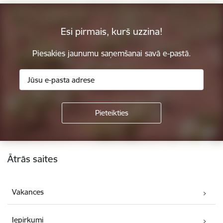
Esi pirmais, kurš uzzina!
Piesakies jaunumu saņemšanai savā e-pastā.
Kājene
Ātrās saites
Vakances
Iepirkumi