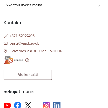
Sīkdatņu izvēles maiņa
Kontakti
+371 67027406
E-pasts:
pasts@vaad.gov.lv
Lielvārdes iela 36, Rīga, LV-1006
Visi kontakti
Sekojiet mums