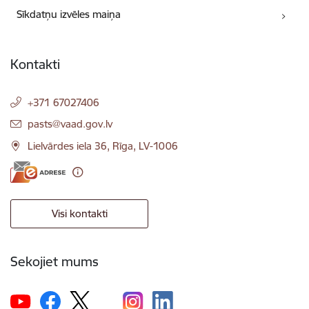
Sīkdatņu izvēles maiņa
Kontakti
+371 67027406
E-pasts:
pasts@vaad.gov.lv
Lielvārdes iela 36, Rīga, LV-1006
Visi kontakti
Sekojiet mums