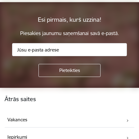
Esi pirmais, kurš uzzina!
Piesakies jaunumu saņemšanai savā e-pastā.
Kājene
Ātrās saites
Vakances
Iepirkumi