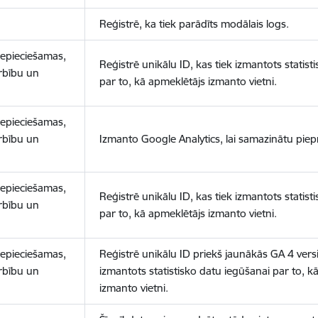
Reģistrē, ka tiek parādīts modālais logs.
nepieciešamas,
Reģistrē unikālu ID, kas tiek izmantots statist
arbību un
par to, kā apmeklētājs izmanto vietni.
nepieciešamas,
arbību un
Izmanto Google Analytics, lai samazinātu piep
nepieciešamas,
Reģistrē unikālu ID, kas tiek izmantots statist
arbību un
par to, kā apmeklētājs izmanto vietni.
nepieciešamas,
Reģistrē unikālu ID priekš jaunākās GA 4 versij
arbību un
izmantots statistisko datu iegūšanai par to, k
izmanto vietni.