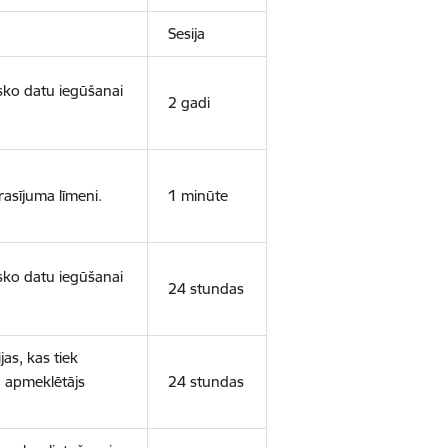
Sesija
isko datu iegūšanai
2 gadi
rasījuma līmeni.
1 minūte
isko datu iegūšanai
24 stundas
as, kas tiek
ā apmeklētājs
24 stundas