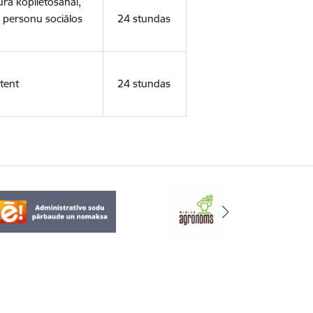
ura koplietošanai,
o personu sociālos
24 stundas
tent
24 stundas