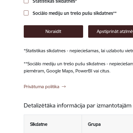
Statistikas sīkdatnes
*
Sociālo mediju un trešo pušu sīkdatnes
**
Noraidīt
Apstiprināt atzīmē
*
Statistikas sīkdatnes - nepieciešamas, lai uzlabotu v
**
Sociālo mediju un trešo pušu sīkdatnes - nepieciešamas
piemēram, Google Maps, PowerBI vai citus.
Privātuma politika
Detalizētāka informācija par izmantotajām
Sīkdatne
Grupa