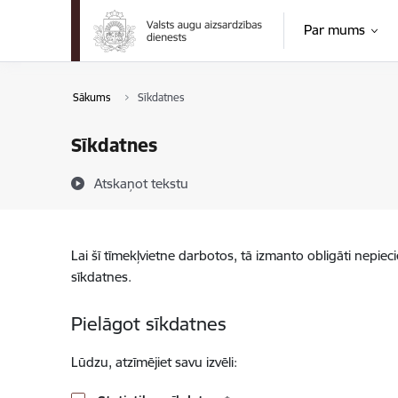
Pāriet uz lapas saturu
Par mums
Sākums
Sīkdatnes
Sīkdatnes
Atskaņot tekstu
Lai šī tīmekļvietne darbotos, tā izmanto obligāti nepiec
sīkdatnes.
Pielāgot sīkdatnes
Lūdzu, atzīmējiet savu izvēli: