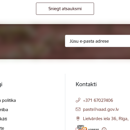
Sniegt atsauksmi
i
Kontakti
 politika
+371 67027406
E-pasts:
pasts@vaad.gov.lv
mība
Lielvārdes iela 36, Rīga
ikāti
te