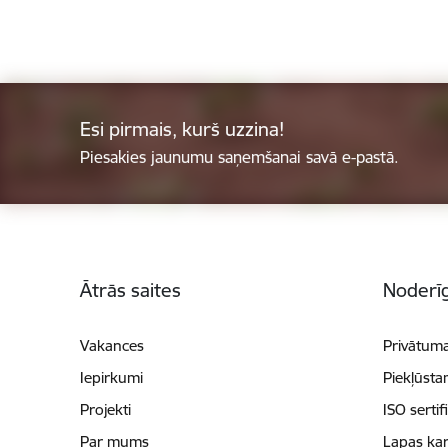
Esi pirmais, kurš uzzina!
Piesakies jaunumu saņemšanai savā e-pastā.
Kājene
Ātrās saites
Noderīg
Vakances
Privātuma
Iepirkumi
Piekļūsta
Projekti
ISO sertif
Par mums
Lapas kar