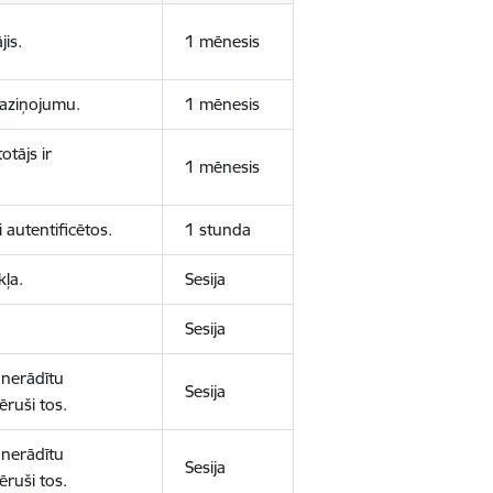
jis.
1 mēnesis
 paziņojumu.
1 mēnesis
otājs ir
1 mēnesis
 autentificētos.
1 stunda
kļa.
Sesija
Sesija
 nerādītu
Sesija
ēruši tos.
 nerādītu
Sesija
ēruši tos.