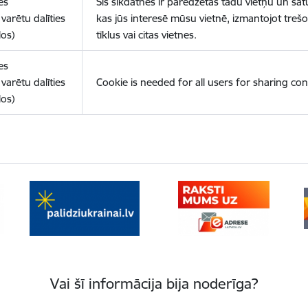
es
Šīs sīkdatnes ir paredzētas tādu vietņu un sat
varētu dalīties
kas jūs interesē mūsu vietnē, izmantojot treš
los)
tīklus vai citas vietnes.
es
varētu dalīties
Cookie is needed for all users for sharing con
los)
Vai šī informācija bija noderīga?