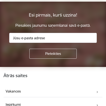
Esi pirmais, kurš uzzina!
Piesakies jaunumu saņemšanai savā e-pastā.
Kājene
Ātrās saites
Vakances
Iepirkumi