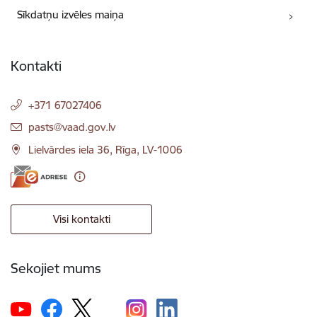
Sīkdatņu izvēles maiņa
Kontakti
+371 67027406
E-pasts:
pasts@vaad.gov.lv
Lielvārdes iela 36, Rīga, LV-1006
Visi kontakti
Sekojiet mums