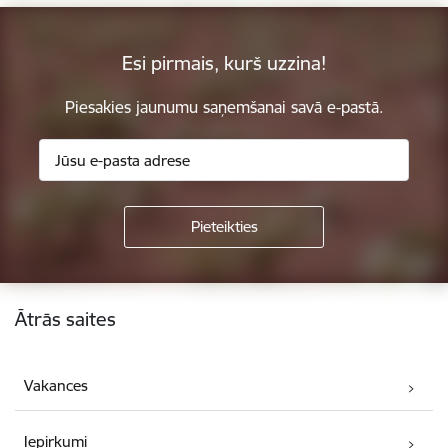
Esi pirmais, kurš uzzina!
Piesakies jaunumu saņemšanai savā e-pastā.
Kājene
Ātrās saites
Vakances
Iepirkumi