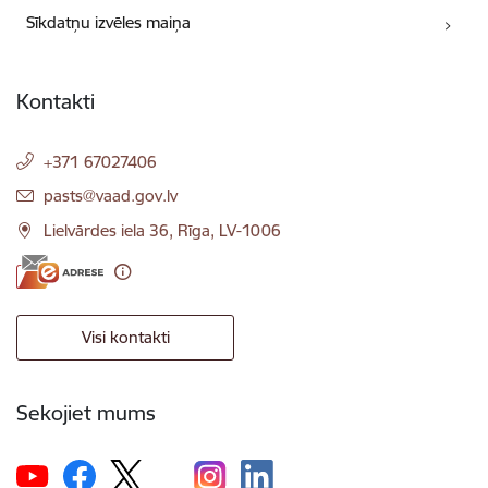
Sīkdatņu izvēles maiņa
Kontakti
+371 67027406
E-pasts:
pasts@vaad.gov.lv
Lielvārdes iela 36, Rīga, LV-1006
Visi kontakti
Sekojiet mums