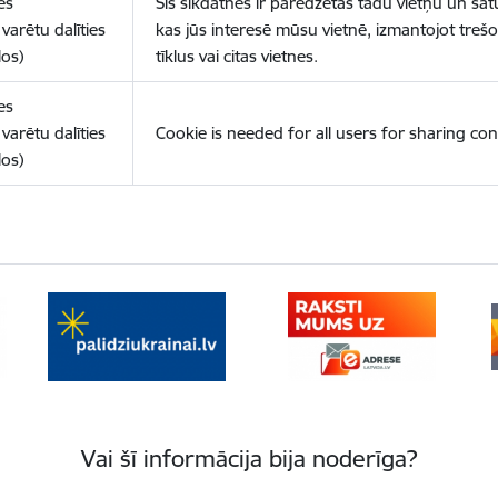
es
Šīs sīkdatnes ir paredzētas tādu vietņu un sat
varētu dalīties
kas jūs interesē mūsu vietnē, izmantojot treš
los)
tīklus vai citas vietnes.
es
varētu dalīties
Cookie is needed for all users for sharing con
los)
Vai šī informācija bija noderīga?