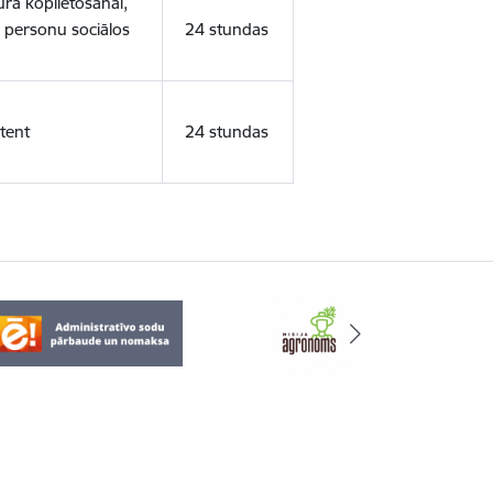
ura koplietošanai,
o personu sociālos
24 stundas
tent
24 stundas