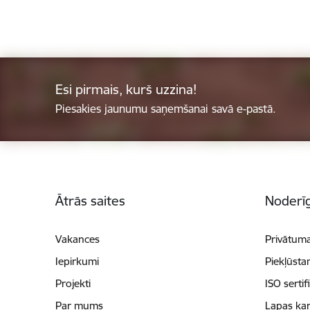
Esi pirmais, kurš uzzina!
Piesakies jaunumu saņemšanai savā e-pastā.
Kājene
Ātrās saites
Noderīg
Vakances
Privātuma
Iepirkumi
Piekļūsta
Projekti
ISO sertif
Par mums
Lapas kar