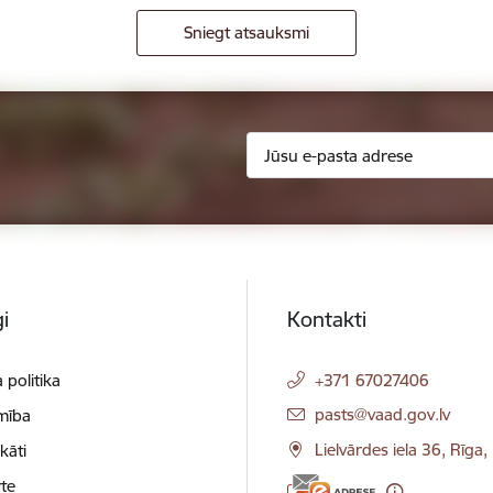
Sniegt atsauksmi
i
Kontakti
 politika
+371 67027406
E-pasts:
pasts@vaad.gov.lv
mība
Lielvārdes iela 36, Rīga
ikāti
te