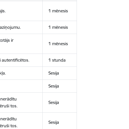
jis.
1 mēnesis
 paziņojumu.
1 mēnesis
otājs ir
1 mēnesis
 autentificētos.
1 stunda
kļa.
Sesija
Sesija
 nerādītu
Sesija
ēruši tos.
 nerādītu
Sesija
ēruši tos.