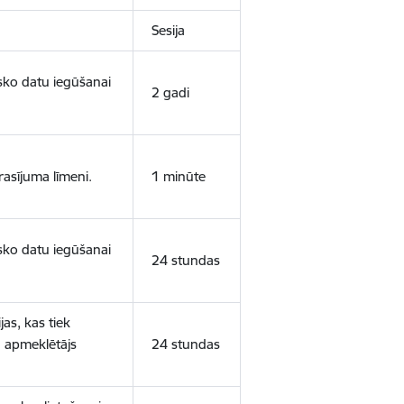
Sesija
isko datu iegūšanai
2 gadi
rasījuma līmeni.
1 minūte
isko datu iegūšanai
24 stundas
as, kas tiek
ā apmeklētājs
24 stundas