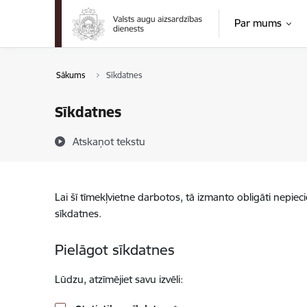
Pāriet uz lapas saturu
Par mums
Sākums
Sīkdatnes
Sīkdatnes
Atskaņot tekstu
Lai šī tīmekļvietne darbotos, tā izmanto obligāti nepiec
sīkdatnes.
Pielāgot sīkdatnes
Lūdzu, atzīmējiet savu izvēli: