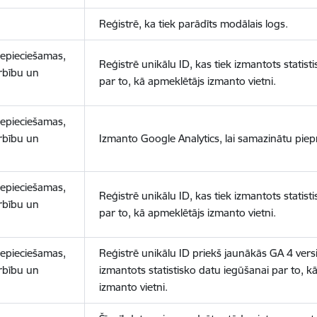
Reģistrē, ka tiek parādīts modālais logs.
nepieciešamas,
Reģistrē unikālu ID, kas tiek izmantots statist
arbību un
par to, kā apmeklētājs izmanto vietni.
nepieciešamas,
arbību un
Izmanto Google Analytics, lai samazinātu piep
nepieciešamas,
Reģistrē unikālu ID, kas tiek izmantots statist
arbību un
par to, kā apmeklētājs izmanto vietni.
nepieciešamas,
Reģistrē unikālu ID priekš jaunākās GA 4 versij
arbību un
izmantots statistisko datu iegūšanai par to, k
izmanto vietni.