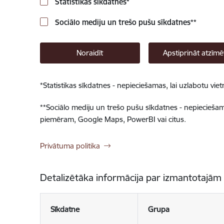
Statistikas sīkdatnes
*
Sociālo mediju un trešo pušu sīkdatnes
**
Noraidīt
Apstiprināt atzīmē
*
Statistikas sīkdatnes - nepieciešamas, lai uzlabotu v
**
Sociālo mediju un trešo pušu sīkdatnes - nepieciešamas
piemēram, Google Maps, PowerBI vai citus.
Privātuma politika
Detalizētāka informācija par izmantotajām
Sīkdatne
Grupa