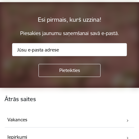
Esi pirmais, kurš uzzina!
Piesakies jaunumu saņemšanai savā e-pastā.
Kājene
Ātrās saites
Vakances
Iepirkumi