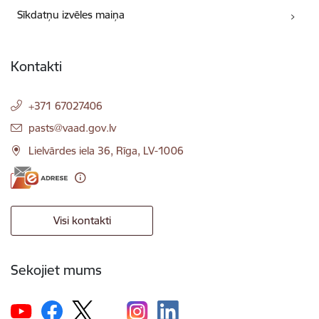
Sīkdatņu izvēles maiņa
Kontakti
+371 67027406
E-pasts:
pasts@vaad.gov.lv
Lielvārdes iela 36, Rīga, LV-1006
Visi kontakti
Sekojiet mums