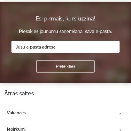
Esi pirmais, kurš uzzina!
Piesakies jaunumu saņemšanai savā e-pastā.
Kājene
Ātrās saites
Vakances
Iepirkumi