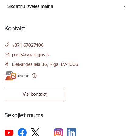
Sīkdatņu izvēles maiņa
Kontakti
+371 67027406
E-pasts:
pasts@vaad.gov.lv
Lielvārdes iela 36, Rīga, LV-1006
Visi kontakti
Sekojiet mums