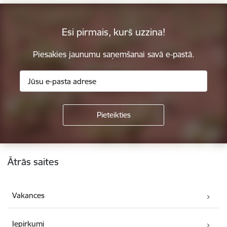
Esi pirmais, kurš uzzina!
Piesakies jaunumu saņemšanai savā e-pastā.
Kājene
Ātrās saites
Vakances
Iepirkumi