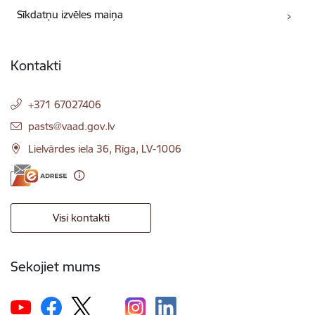
Sīkdatņu izvēles maiņa
Kontakti
+371 67027406
E-pasts:
pasts@vaad.gov.lv
Lielvārdes iela 36, Rīga, LV-1006
Visi kontakti
Sekojiet mums