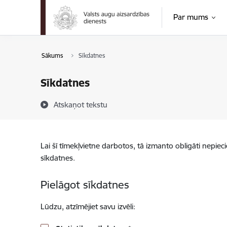
Pāriet uz lapas saturu
Par mums
Sākums
Sīkdatnes
Sīkdatnes
Atskaņot tekstu
Lai šī tīmekļvietne darbotos, tā izmanto obligāti nepiec
sīkdatnes.
Pielāgot sīkdatnes
Lūdzu, atzīmējiet savu izvēli: