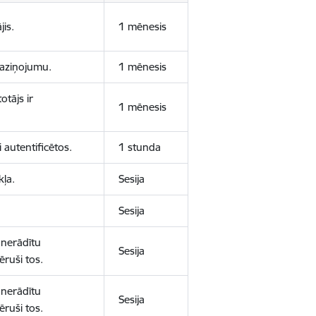
jis.
1 mēnesis
 paziņojumu.
1 mēnesis
otājs ir
1 mēnesis
 autentificētos.
1 stunda
kļa.
Sesija
Sesija
 nerādītu
Sesija
ēruši tos.
 nerādītu
Sesija
ēruši tos.