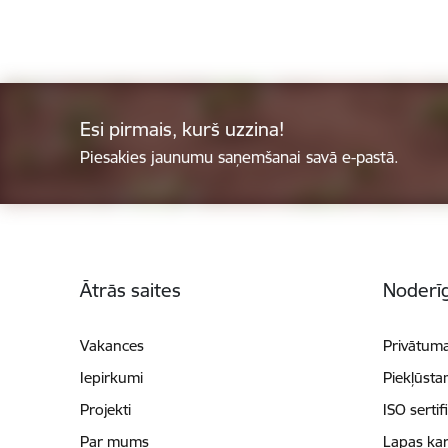
Esi pirmais, kurš uzzina!
Piesakies jaunumu saņemšanai savā e-pastā.
Kājene
Ātrās saites
Noderīg
Vakances
Privātuma
Iepirkumi
Piekļūsta
Projekti
ISO sertif
Par mums
Lapas kar