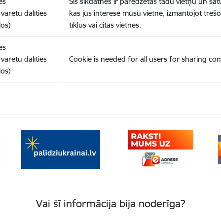
es
Šīs sīkdatnes ir paredzētas tādu vietņu un sat
varētu dalīties
kas jūs interesē mūsu vietnē, izmantojot treš
los)
tīklus vai citas vietnes.
es
varētu dalīties
Cookie is needed for all users for sharing con
los)
Vai šī informācija bija noderīga?