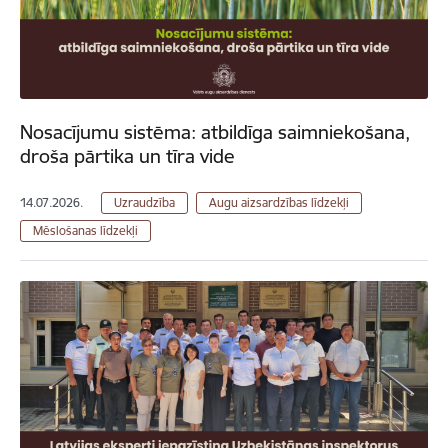
Nosacījumu sistēma: atbildīga saimniekošana,
droša pārtika un tīra vide
14.07.2026.
Uzraudzība
Augu aizsardzības līdzekļi
Mēslošanas līdzekļi