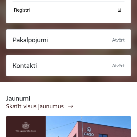
Reģistri
Pakalpojumi
Atvērt
Kontakti
Atvērt
Jaunumi
Skatīt visus jaunumus