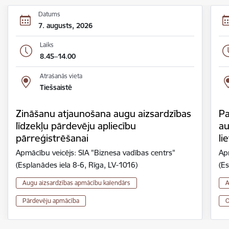
Datums
7. augusts, 2026
Laiks
8.45–14.00
Atrašanās vieta
Tiešsaistē
Zināšanu atjaunošana augu aizsardzības
Pa
līdzekļu pārdevēju apliecību
au
pārreģistrēšanai
li
Apmācību veicējs: SIA "Biznesa vadības centrs"
Ap
(Esplanādes iela 8-6, Rīga, LV-1016)
(Es
Augu aizsardzības apmācību kalendārs
A
Pārdevēju apmācība
O