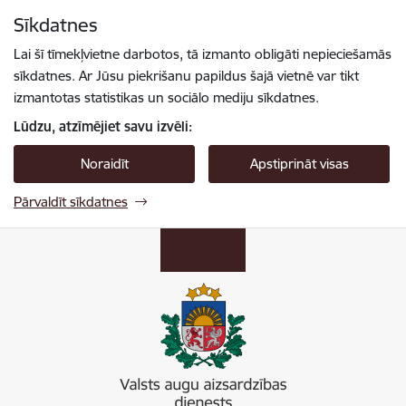
Pāriet uz lapas saturu
Sīkdatnes
Spied
lai meklētu
Enter
Lai šī tīmekļvietne darbotos, tā izmanto obligāti nepieciešamās
sīkdatnes. Ar Jūsu piekrišanu papildus šajā vietnē var tikt
izmantotas statistikas un sociālo mediju sīkdatnes.
Lūdzu, atzīmējiet savu izvēli:
Noraidīt
Apstiprināt visas
Pārvaldīt sīkdatnes
Valsts augu aizsardzības dienests