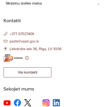
Sīkdatņu izvēles maiņa
Kontakti
+371 67027406
E-pasts:
pasts@vaad.gov.lv
Lielvārdes iela 36, Rīga, LV-1006
Visi kontakti
Sekojiet mums