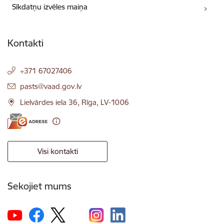
Sīkdatņu izvēles maiņa
Kontakti
+371 67027406
E-pasts:
pasts@vaad.gov.lv
Lielvārdes iela 36, Rīga, LV-1006
Visi kontakti
Sekojiet mums