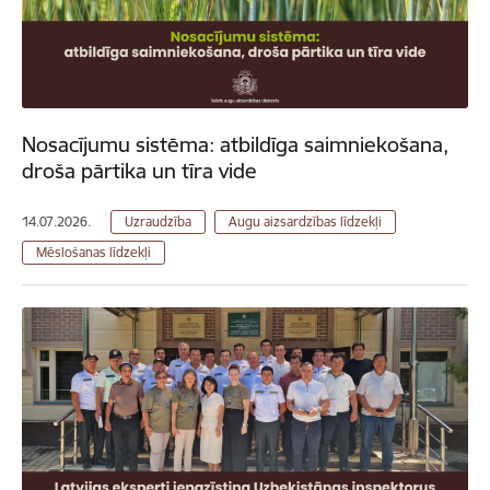
Nosacījumu sistēma: atbildīga saimniekošana,
droša pārtika un tīra vide
14.07.2026.
Uzraudzība
Augu aizsardzības līdzekļi
Mēslošanas līdzekļi