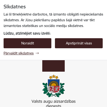
Pāriet uz lapas saturu
Sīkdatnes
Spied
lai meklētu
Enter
Lai šī tīmekļvietne darbotos, tā izmanto obligāti nepieciešamās
sīkdatnes. Ar Jūsu piekrišanu papildus šajā vietnē var tikt
izmantotas statistikas un sociālo mediju sīkdatnes.
Lūdzu, atzīmējiet savu izvēli:
Noraidīt
Apstiprināt visas
Pārvaldīt sīkdatnes
Valsts augu aizsardzības dienests