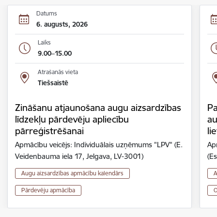
Datums
6. augusts, 2026
Laiks
9.00–15.00
Atrašanās vieta
Tiešsaistē
Zināšanu atjaunošana augu aizsardzības
Pa
līdzekļu pārdevēju apliecību
au
pārreģistrēšanai
li
Apmācību veicējs: Individuālais uzņēmums "LPV" (E.
Ap
Veidenbauma iela 17, Jelgava, LV-3001)
(Es
Augu aizsardzības apmācību kalendārs
A
Pārdevēju apmācība
O