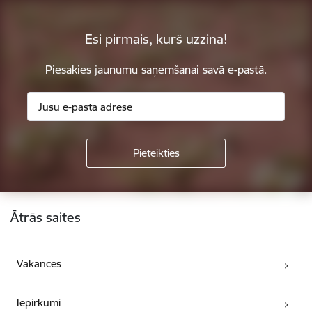
Esi pirmais, kurš uzzina!
Piesakies jaunumu saņemšanai savā e-pastā.
Kājene
Ātrās saites
Vakances
Iepirkumi