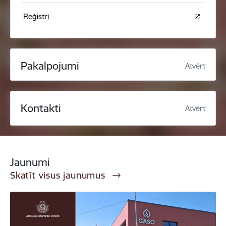
Reģistri
Pakalpojumi
Atvērt
Kontakti
Atvērt
Jaunumi
Skatīt visus jaunumus