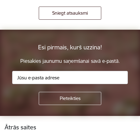
Sniegt atsauksmi
Esi pirmais, kurš uzzina!
Piesakies jaunumu saņemšanai savā e-pastā.
Kājene
Ātrās saites