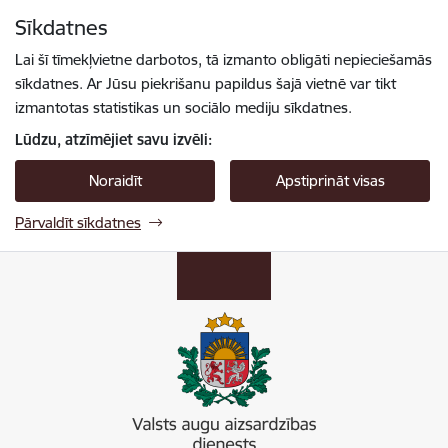
Pāriet uz lapas saturu
Sīkdatnes
Spied
lai meklētu
Enter
Lai šī tīmekļvietne darbotos, tā izmanto obligāti nepieciešamās
sīkdatnes. Ar Jūsu piekrišanu papildus šajā vietnē var tikt
izmantotas statistikas un sociālo mediju sīkdatnes.
Lūdzu, atzīmējiet savu izvēli:
Noraidīt
Apstiprināt visas
Pārvaldīt sīkdatnes
Valsts augu aizsardzības dienests