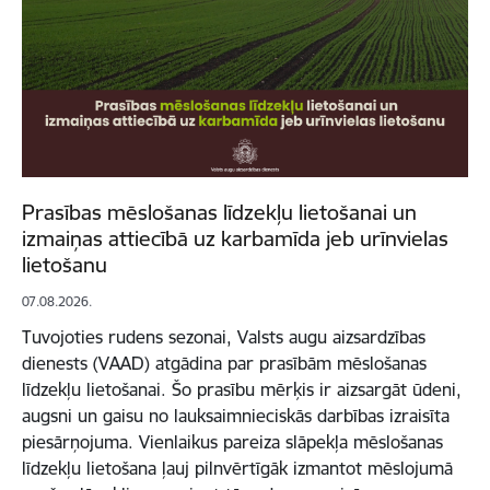
Prasības mēslošanas līdzekļu lietošanai un
izmaiņas attiecībā uz karbamīda jeb urīnvielas
lietošanu
07.08.2026.
Tuvojoties rudens sezonai, Valsts augu aizsardzības
dienests (VAAD) atgādina par prasībām mēslošanas
līdzekļu lietošanai. Šo prasību mērķis ir aizsargāt ūdeni,
augsni un gaisu no lauksaimnieciskās darbības izraisīta
piesārņojuma. Vienlaikus pareiza slāpekļa mēslošanas
līdzekļu lietošana ļauj pilnvērtīgāk izmantot mēslojumā