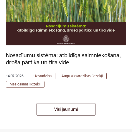
Nosacījumu sistēma: atbildīga saimniekošana,
droša pārtika un tīra vide
14.07.2026.
Uzraudzība
Augu aizsardzības līdzekļi
Mēslošanas līdzekļi
Visi jaunumi