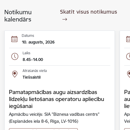
Notikumu
Skatīt visus notikumus
kalendārs
Datums
10. augusts, 2026
Laiks
8.45–14.00
Atrašanās vieta
Tiešsaistē
Pamatapmācības augu aizsardzības
Pa
līdzekļu lietošanas operatoru apliecību
au
iegūšanai
li
Apmācību veicējs: SIA "Biznesa vadības centrs"
Ap
(Esplanādes iela 8-6, Rīga, LV-1016)
Ve