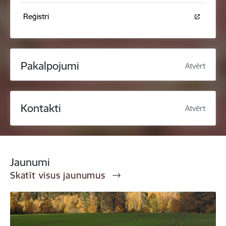
Reģistri
Pakalpojumi
Atvērt
Kontakti
Atvērt
Jaunumi
Skatīt visus jaunumus