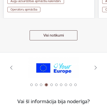
Augu aizsardzības apmācību kalendārs
A
Operatoru apmācība
O
Visi notikumi
Vai šī informācija bija noderīga?