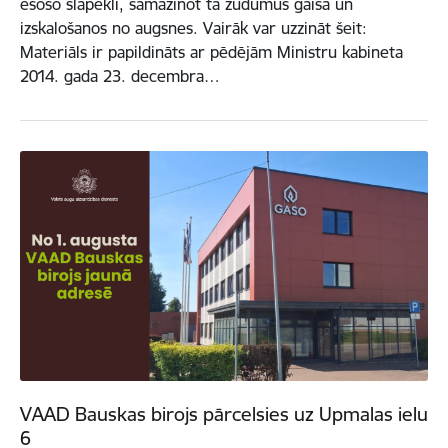
esošo slāpekli, samazinot tā zudumus gaisā un
izskalošanos no augsnes. Vairāk var uzzināt šeit:
Materiāls ir papildināts ar pēdējām Ministru kabineta
2014. gada 23. decembra…
VAAD Bauskas birojs pārcelsies uz Upmalas ielu
6