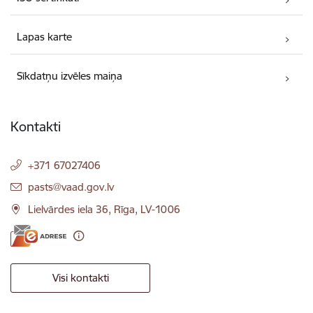
Lapas karte
Sīkdatņu izvēles maiņa
Kontakti
+371 67027406
E-pasts:
pasts@vaad.gov.lv
Lielvārdes iela 36, Rīga, LV-1006
Visi kontakti