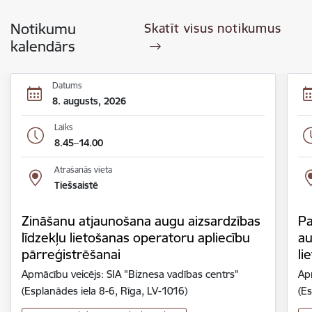
Notikumu
Skatīt visus notikumus
kalendārs
Datums
8. augusts, 2026
Laiks
8.45–14.00
Atrašanās vieta
Tiešsaistē
Zināšanu atjaunošana augu aizsardzības
Pa
līdzekļu lietošanas operatoru apliecību
au
pārreģistrēšanai
li
Apmācību veicējs: SIA "Biznesa vadības centrs"
Ap
(Esplanādes iela 8-6, Rīga, LV-1016)
(Es