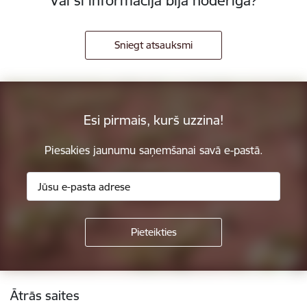
Vai šī informācija bija noderīga?
Sniegt atsauksmi
Esi pirmais, kurš uzzina!
Piesakies jaunumu saņemšanai savā e-pastā.
Kājene
Ātrās saites