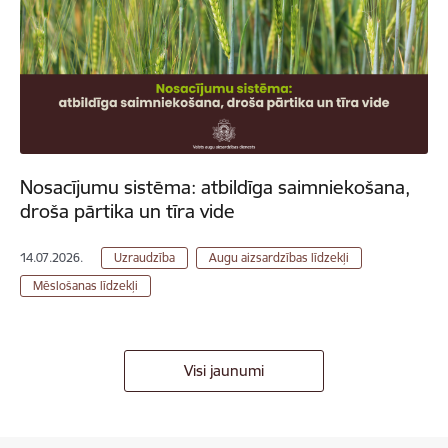
Nosacījumu sistēma: atbildīga saimniekošana,
droša pārtika un tīra vide
14.07.2026.
Uzraudzība
Augu aizsardzības līdzekļi
Mēslošanas līdzekļi
Visi jaunumi