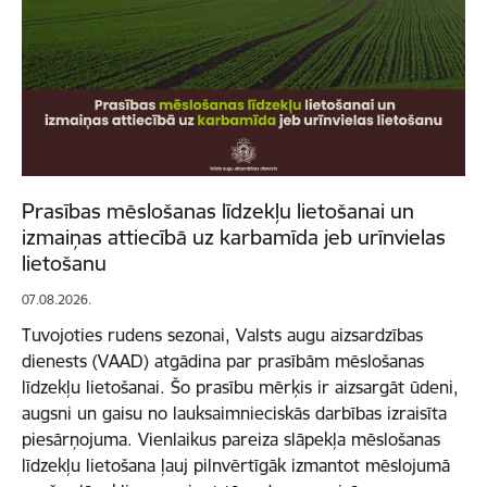
Prasības mēslošanas līdzekļu lietošanai un
izmaiņas attiecībā uz karbamīda jeb urīnvielas
lietošanu
07.08.2026.
Tuvojoties rudens sezonai, Valsts augu aizsardzības
dienests (VAAD) atgādina par prasībām mēslošanas
līdzekļu lietošanai. Šo prasību mērķis ir aizsargāt ūdeni,
augsni un gaisu no lauksaimnieciskās darbības izraisīta
piesārņojuma. Vienlaikus pareiza slāpekļa mēslošanas
līdzekļu lietošana ļauj pilnvērtīgāk izmantot mēslojumā