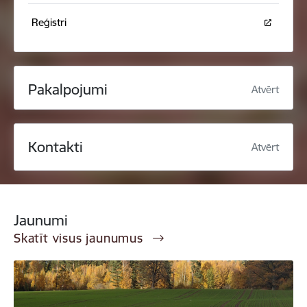
Reģistri
Pakalpojumi
Atvērt
Kontakti
Atvērt
Jaunumi
Skatīt visus jaunumus