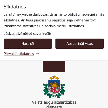
Pāriet uz lapas saturu
Sīkdatnes
Spied
lai meklētu
Enter
Lai šī tīmekļvietne darbotos, tā izmanto obligāti nepieciešamās
sīkdatnes. Ar Jūsu piekrišanu papildus šajā vietnē var tikt
izmantotas statistikas un sociālo mediju sīkdatnes.
Lūdzu, atzīmējiet savu izvēli:
Noraidīt
Apstiprināt visas
Pārvaldīt sīkdatnes
Valsts augu aizsardzības dienests