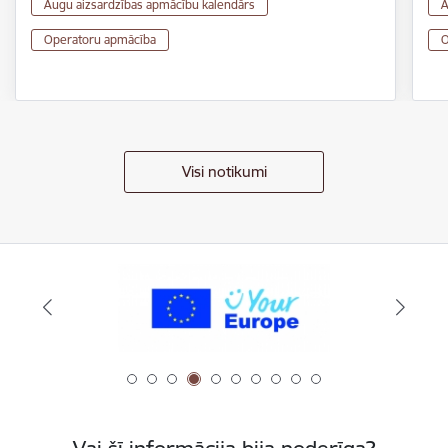
Augu aizsardzības apmācību kalendārs
A
Operatoru apmācība
O
Visi notikumi