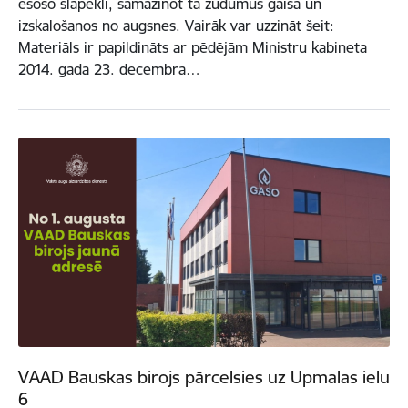
esošo slāpekli, samazinot tā zudumus gaisā un
izskalošanos no augsnes. Vairāk var uzzināt šeit:
Materiāls ir papildināts ar pēdējām Ministru kabineta
2014. gada 23. decembra…
VAAD Bauskas birojs pārcelsies uz Upmalas ielu
6