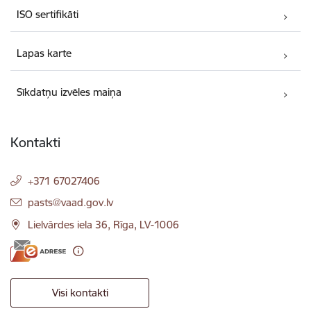
ISO sertifikāti
Lapas karte
Sīkdatņu izvēles maiņa
Kontakti
+371 67027406
E-pasts:
pasts@vaad.gov.lv
Lielvārdes iela 36, Rīga, LV-1006
Visi kontakti