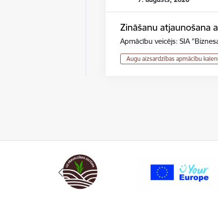
Zināšanu atjaunošana au
Apmācību veicējs: SIA "Biznesa
Augu aizsardzības apmācību kalen