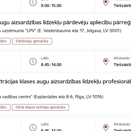
9.00–15.00
Tiešsaist
gu aizsardzības līdzekļu pārdevēju apliecību pārreģ
is uzņēmums "LPV" (E. Veidenbauma iela 17, Jelgava, LV-3001)
dārs
Pārdevēju apmācība
Laiks
Atrašanās 
8.45–14.00
Tiešsaist
ācijas klases augu aizsardzības līdzekļu profesionālo
 vadības centrs" (Esplanādes iela 8-6, Rīga, LV-1016)
dārs
Otrās klases lietotāju apmācība
Laiks
Atrašanās 
8.45–14.00
Tiešsaist