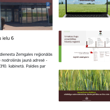
 ielu 6
 dienesta Zemgales reģionālās
ē nodrošinās jaunā adresē -
310. kabinetā. Paldies par