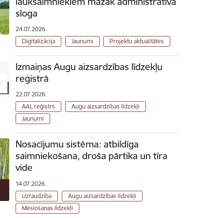
lauksaimniekiem mazāk administratīvā
sloga
24.07.2026.
Digitalizācija
Jaunumi
Projektu aktualitātes
Izmaiņas Augu aizsardzības līdzekļu
reģistrā
22.07.2026.
AAL reģistrs
Augu aizsardzības līdzekļi
Jaunumi
Nosacījumu sistēma: atbildīga
saimniekošana, droša pārtika un tīra
vide
14.07.2026.
Uzraudzība
Augu aizsardzības līdzekļi
Mēslošanas līdzekļi