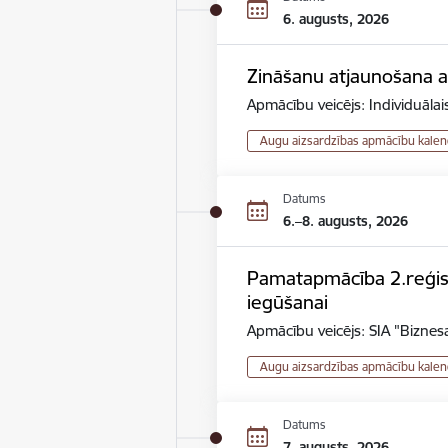
6. augusts, 2026
Zināšanu atjaunošana au
Apmācību veicējs: Individuāla
Augu aizsardzības apmācību kalen
Datums
6.–8. augusts, 2026
Pamatapmācība 2.reģistr
iegūšanai
Apmācību veicējs: SIA "Biznesa
Augu aizsardzības apmācību kalen
Datums
7. augusts, 2026