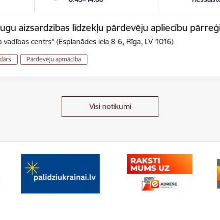
gu aizsardzības līdzekļu pārdevēju apliecību pārreģ
 vadības centrs" (Esplanādes iela 8-6, Rīga, LV-1016)
dārs
Pārdevēju apmācība
Visi notikumi