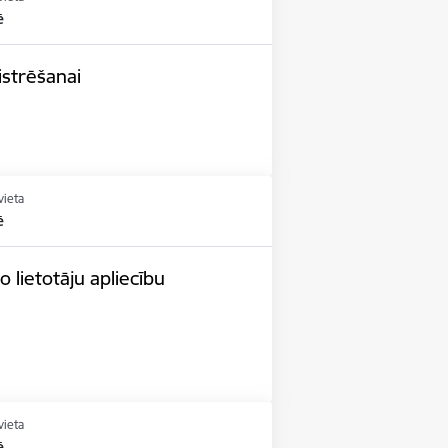
ē
istrēšanai
vieta
ē
 lietotāju apliecību
vieta
ē