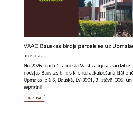
VAAD Bauskas birojs pārcelsies uz Upmalas
31.07.2026.
No 2026. gada 1. augusta Valsts augu aizsardzības
nodaļas Bauskas birojs klientu apkalpošanu klātien
Upmalas ielā 6, Bauskā, LV-3901, 3. stāvā, 305. un 
sapratni!
Jaunumi