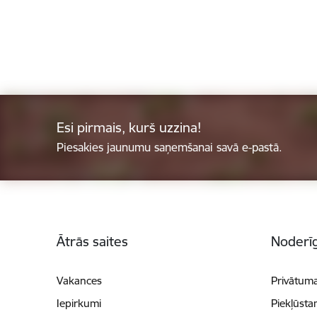
Esi pirmais, kurš uzzina!
Piesakies jaunumu saņemšanai savā e-pastā.
Kājene
Ātrās saites
Noderīg
Vakances
Privātuma
Iepirkumi
Piekļūsta