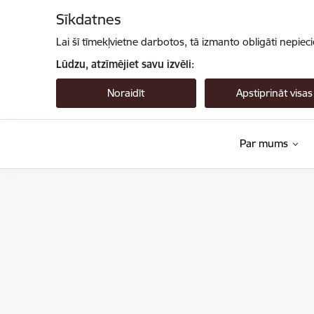
Pāriet uz lapas saturu
Sīkdatnes
Lai šī tīmekļvietne darbotos, tā izmanto obligāti nepiec
Lūdzu, atzīmējiet savu izvēli:
Noraidīt
Apstiprināt visas
Par mums
Valsts augu aizsardzības dienests