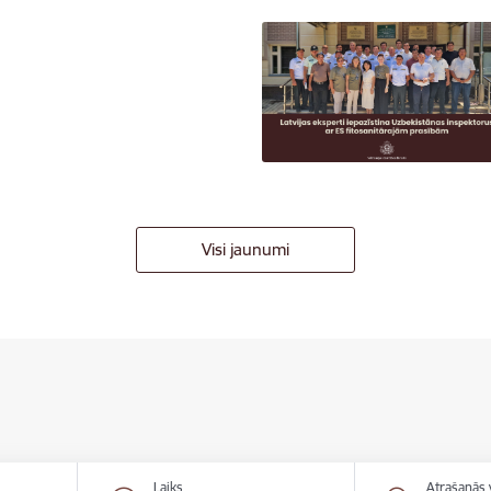
Visi jaunumi
Laiks
Atrašanās 