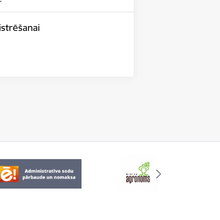
istrēšanai