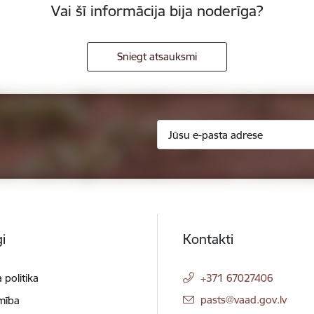
Vai šī informācija bija noderīga?
Sniegt atsauksmi
i
Kontakti
 politika
+371 67027406
E-pasts:
pasts@vaad.gov.lv
mība