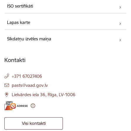
ISO sertifikāti
Lapas karte
Sīkdatņu izvēles maiņa
Kontakti
+371 67027406
E-pasts:
pasts@vaad.gov.lv
Lielvārdes iela 36, Rīga, LV-1006
Visi kontakti