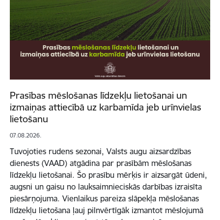
Prasības mēslošanas līdzekļu lietošanai un
izmaiņas attiecībā uz karbamīda jeb urīnvielas
lietošanu
07.08.2026.
Tuvojoties rudens sezonai, Valsts augu aizsardzības
dienests (VAAD) atgādina par prasībām mēslošanas
līdzekļu lietošanai. Šo prasību mērķis ir aizsargāt ūdeni,
augsni un gaisu no lauksaimnieciskās darbības izraisīta
piesārņojuma. Vienlaikus pareiza slāpekļa mēslošanas
līdzekļu lietošana ļauj pilnvērtīgāk izmantot mēslojumā