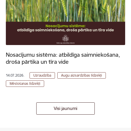
Nosacījumu sistēma: atbildīga saimniekošana,
droša pārtika un tīra vide
14.07.2026.
Uzraudzība
Augu aizsardzības līdzekļi
Mēslošanas līdzekļi
Visi jaunumi