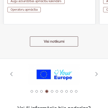
Augu aizsardzības apmācību kalendārs
A
Operatoru apmācība
O
Visi notikumi