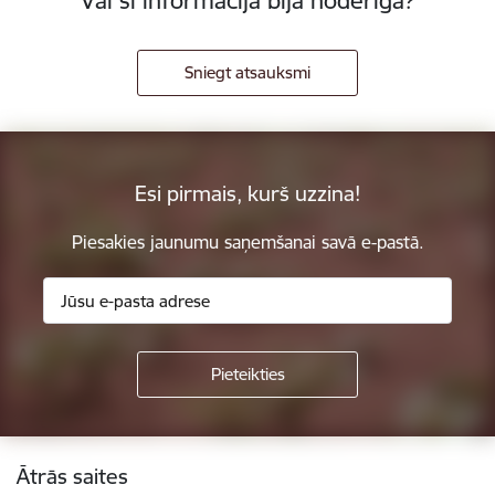
Vai šī informācija bija noderīga?
Sniegt atsauksmi
Esi pirmais, kurš uzzina!
Piesakies jaunumu saņemšanai savā e-pastā.
Kājene
Ātrās saites