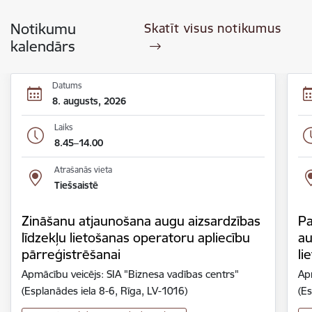
Notikumu
Skatīt visus notikumus
kalendārs
Datums
8. augusts, 2026
Laiks
8.45–14.00
Atrašanās vieta
Tiešsaistē
Zināšanu atjaunošana augu aizsardzības
Pa
līdzekļu lietošanas operatoru apliecību
au
pārreģistrēšanai
li
Apmācību veicējs: SIA "Biznesa vadības centrs"
Ap
(Esplanādes iela 8-6, Rīga, LV-1016)
(Es