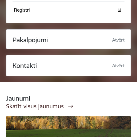
Reģistri
Pakalpojumi
Atvērt
Kontakti
Atvērt
Jaunumi
Skatīt visus jaunumus