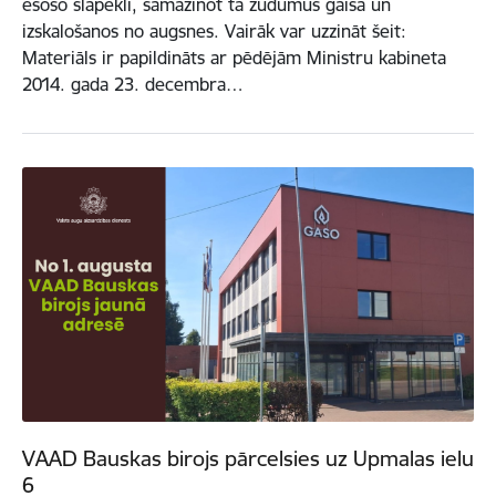
esošo slāpekli, samazinot tā zudumus gaisā un
izskalošanos no augsnes. Vairāk var uzzināt šeit:
Materiāls ir papildināts ar pēdējām Ministru kabineta
2014. gada 23. decembra…
VAAD Bauskas birojs pārcelsies uz Upmalas ielu
6