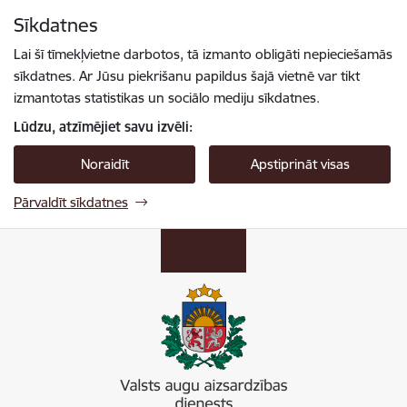
Pāriet uz lapas saturu
Sīkdatnes
Spied
lai meklētu
Enter
Lai šī tīmekļvietne darbotos, tā izmanto obligāti nepieciešamās
sīkdatnes. Ar Jūsu piekrišanu papildus šajā vietnē var tikt
izmantotas statistikas un sociālo mediju sīkdatnes.
Lūdzu, atzīmējiet savu izvēli:
Noraidīt
Apstiprināt visas
Pārvaldīt sīkdatnes
Valsts augu aizsardzības dienests