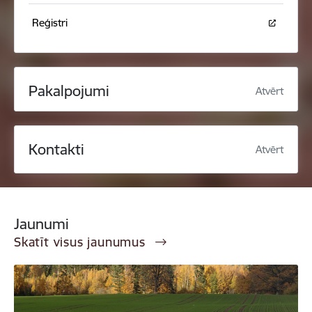
Reģistri
Pakalpojumi
Atvērt
Kontakti
Atvērt
Jaunumi
Skatīt visus jaunumus