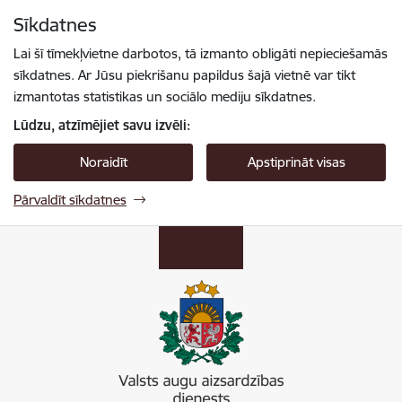
Pāriet uz lapas saturu
Sīkdatnes
Spied
lai meklētu
Enter
Lai šī tīmekļvietne darbotos, tā izmanto obligāti nepieciešamās
sīkdatnes. Ar Jūsu piekrišanu papildus šajā vietnē var tikt
izmantotas statistikas un sociālo mediju sīkdatnes.
Lūdzu, atzīmējiet savu izvēli:
Noraidīt
Apstiprināt visas
Pārvaldīt sīkdatnes
Valsts augu aizsardzības dienests