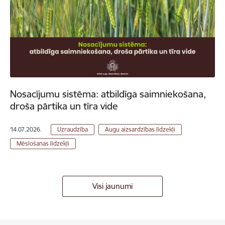
Nosacījumu sistēma: atbildīga saimniekošana,
droša pārtika un tīra vide
14.07.2026.
Uzraudzība
Augu aizsardzības līdzekļi
Mēslošanas līdzekļi
Visi jaunumi