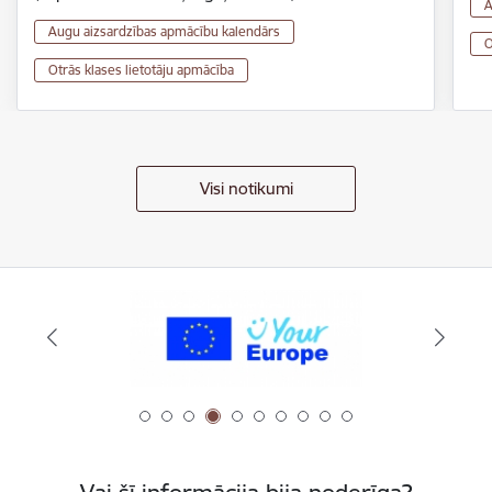
A
Augu aizsardzības apmācību kalendārs
O
Otrās klases lietotāju apmācība
Visi notikumi