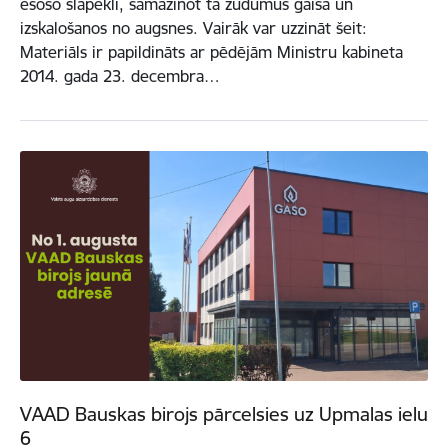
esošo slāpekli, samazinot tā zudumus gaisā un
izskalošanos no augsnes. Vairāk var uzzināt šeit:
Materiāls ir papildināts ar pēdējām Ministru kabineta
2014. gada 23. decembra…
VAAD Bauskas birojs pārcelsies uz Upmalas ielu
6