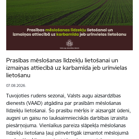
Prasības mēslošanas līdzekļu lietošanai un
izmaiņas attiecībā uz karbamīda jeb urīnvielas
lietošanu
07.08.2026.
Tuvojoties rudens sezonai, Valsts augu aizsardzības
dienests (VAAD) atgādina par prasībām mēslošanas
līdzekļu lietošanai. Šo prasību mērķis ir aizsargāt ūdeni,
augsni un gaisu no lauksaimnieciskās darbības izraisīta
piesārņojuma. Vienlaikus pareiza slāpekļa mēslošanas
līdzekļu lietošana ļauj pilnvērtīgāk izmantot mēslojumā