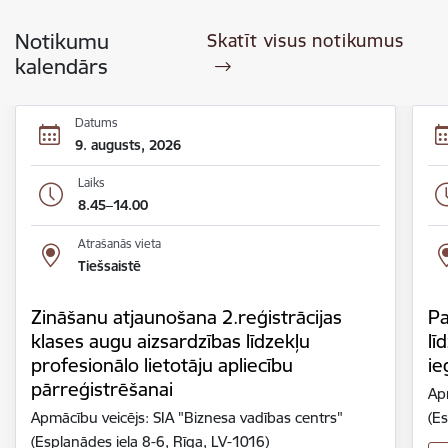
Notikumu
Skatīt visus notikumus
kalendārs
Datums
9. augusts, 2026
Laiks
8.45–14.00
Atrašanās vieta
Tiešsaistē
Zināšanu atjaunošana 2.reģistrācijas
Pa
klases augu aizsardzības līdzekļu
lī
profesionālo lietotāju apliecību
ie
pārreģistrēšanai
Ap
Apmācību veicējs: SIA "Biznesa vadības centrs"
(Es
(Esplanādes iela 8-6, Rīga, LV-1016)