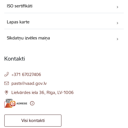
ISO sertifikāti
Lapas karte
Sīkdatņu izvēles maiņa
Kontakti
+371 67027406
E-pasts:
pasts@vaad.gov.lv
Lielvārdes iela 36, Rīga, LV-1006
Visi kontakti