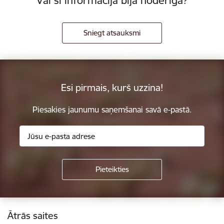
Vai šī informācija bija noderīga?
Sniegt atsauksmi
Esi pirmais, kurš uzzina!
Piesakies jaunumu saņemšanai savā e-pastā.
Kājene
Ātrās saites