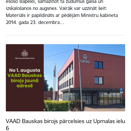
esošo slāpekli, samazinot tā zudumus gaisā un
izskalošanos no augsnes. Vairāk var uzzināt šeit:
Materiāls ir papildināts ar pēdējām Ministru kabineta
2014. gada 23. decembra…
VAAD Bauskas birojs pārcelsies uz Upmalas ielu
6