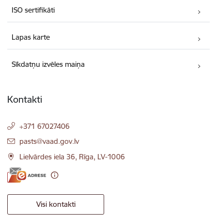
ISO sertifikāti
Lapas karte
Sīkdatņu izvēles maiņa
Kontakti
+371 67027406
E-pasts:
pasts@vaad.gov.lv
Lielvārdes iela 36, Rīga, LV-1006
Visi kontakti