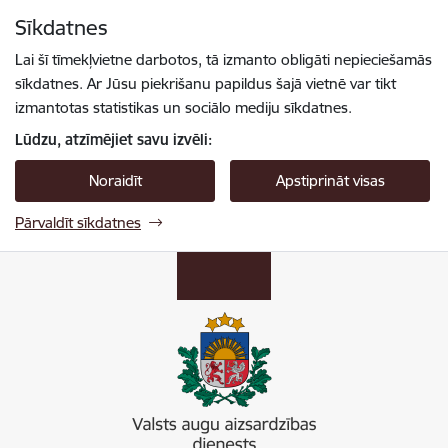
Pāriet uz lapas saturu
Sīkdatnes
Spied
lai meklētu
Enter
Lai šī tīmekļvietne darbotos, tā izmanto obligāti nepieciešamās
sīkdatnes. Ar Jūsu piekrišanu papildus šajā vietnē var tikt
izmantotas statistikas un sociālo mediju sīkdatnes.
Lūdzu, atzīmējiet savu izvēli:
Noraidīt
Apstiprināt visas
Pārvaldīt sīkdatnes
Valsts augu aizsardzības dienests