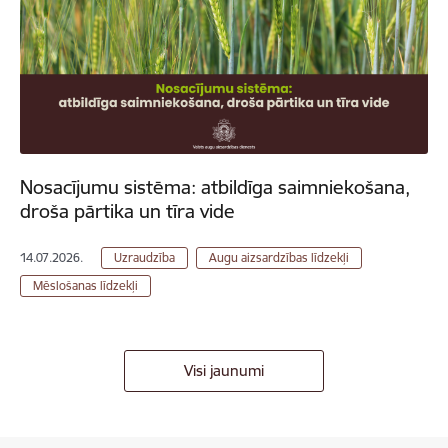
Nosacījumu sistēma: atbildīga saimniekošana,
droša pārtika un tīra vide
14.07.2026.
Uzraudzība
Augu aizsardzības līdzekļi
Mēslošanas līdzekļi
Visi jaunumi