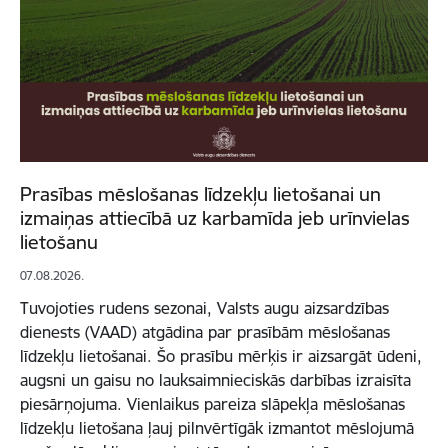
Prasības mēslošanas līdzekļu lietošanai un
izmaiņas attiecībā uz karbamīda jeb urīnvielas
lietošanu
07.08.2026.
Tuvojoties rudens sezonai, Valsts augu aizsardzības
dienests (VAAD) atgādina par prasībām mēslošanas
līdzekļu lietošanai. Šo prasību mērķis ir aizsargāt ūdeni,
augsni un gaisu no lauksaimnieciskās darbības izraisīta
piesārņojuma. Vienlaikus pareiza slāpekļa mēslošanas
līdzekļu lietošana ļauj pilnvērtīgāk izmantot mēslojumā