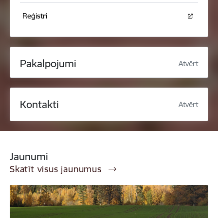
Reģistri
Pakalpojumi
Atvērt
Kontakti
Atvērt
Jaunumi
Skatīt visus jaunumus