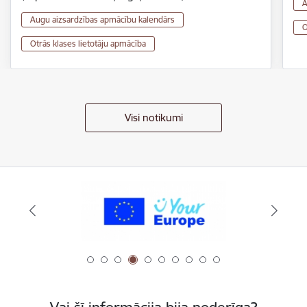
A
Augu aizsardzības apmācību kalendārs
O
Otrās klases lietotāju apmācība
Visi notikumi