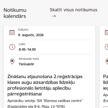
Notikumu
Skatīt visus notikumus
kalendārs
Datums
9. augusts, 2026
Laiks
8.45–14.00
Atrašanās vieta
Tiešsaistē
Zināšanu atjaunošana 2.reģistrācijas
Pa
klases augu aizsardzības līdzekļu
lī
profesionālo lietotāju apliecību
ie
pārreģistrēšanai
Ap
Apmācību veicējs: SIA "Biznesa vadības centrs"
(Es
(Esplanādes iela 8-6, Rīga, LV-1016)