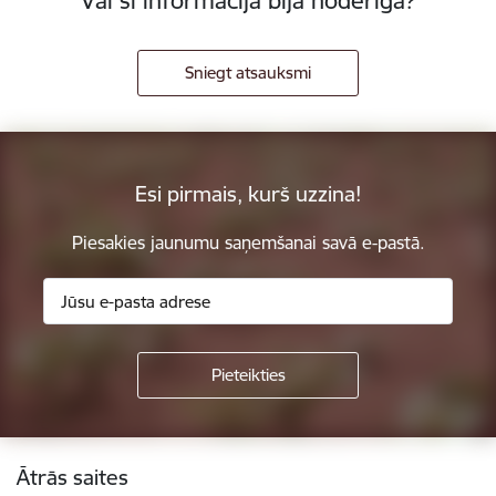
Vai šī informācija bija noderīga?
Sniegt atsauksmi
Esi pirmais, kurš uzzina!
Piesakies jaunumu saņemšanai savā e-pastā.
Kājene
Ātrās saites