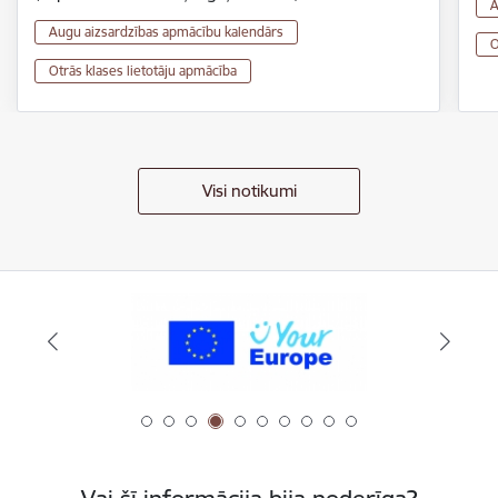
A
Augu aizsardzības apmācību kalendārs
O
Otrās klases lietotāju apmācība
Visi notikumi