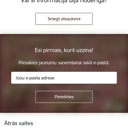
Vai šī informācija bija noderīga?
Sniegt atsauksmi
Esi pirmais, kurš uzzina!
Piesakies jaunumu saņemšanai savā e-pastā.
Kājene
Ātrās saites