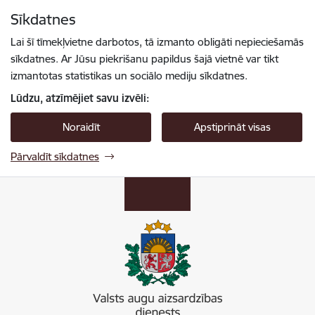
Pāriet uz lapas saturu
Sīkdatnes
Spied
lai meklētu
Enter
Lai šī tīmekļvietne darbotos, tā izmanto obligāti nepieciešamās
sīkdatnes. Ar Jūsu piekrišanu papildus šajā vietnē var tikt
izmantotas statistikas un sociālo mediju sīkdatnes.
Lūdzu, atzīmējiet savu izvēli:
Noraidīt
Apstiprināt visas
Pārvaldīt sīkdatnes
Valsts augu aizsardzības dienests