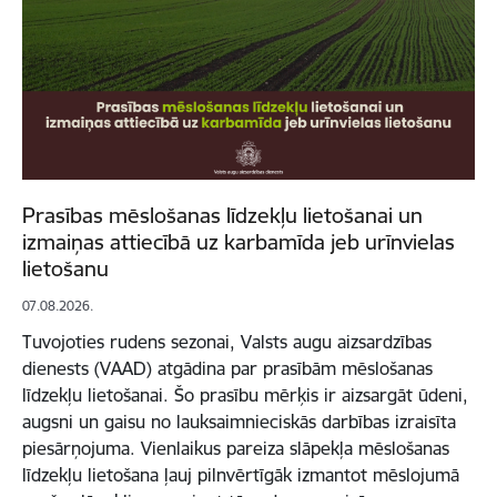
Prasības mēslošanas līdzekļu lietošanai un
izmaiņas attiecībā uz karbamīda jeb urīnvielas
lietošanu
07.08.2026.
Tuvojoties rudens sezonai, Valsts augu aizsardzības
dienests (VAAD) atgādina par prasībām mēslošanas
līdzekļu lietošanai. Šo prasību mērķis ir aizsargāt ūdeni,
augsni un gaisu no lauksaimnieciskās darbības izraisīta
piesārņojuma. Vienlaikus pareiza slāpekļa mēslošanas
līdzekļu lietošana ļauj pilnvērtīgāk izmantot mēslojumā