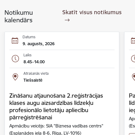
Notikumu
Skatīt visus notikumus
kalendārs
Datums
9. augusts, 2026
Laiks
8.45–14.00
Atrašanās vieta
Tiešsaistē
Zināšanu atjaunošana 2.reģistrācijas
Pa
klases augu aizsardzības līdzekļu
lī
profesionālo lietotāju apliecību
ie
pārreģistrēšanai
Ap
Apmācību veicējs: SIA "Biznesa vadības centrs"
(Es
(Esplanādes iela 8-6, Rīga, LV-1016)