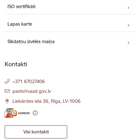
ISO sertifikāti
Lapas karte
Sīkdatņu izvēles maiņa
Kontakti
+371 67027406
E-pasts:
pasts@vaad.gov.lv
Lielvārdes iela 36, Rīga, LV-1006
Visi kontakti