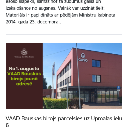
esošo slāpekli, samazinot tā zudumus gaisā un
izskalošanos no augsnes. Vairāk var uzzināt šeit:
Materiāls ir papildināts ar pēdējām Ministru kabineta
2014. gada 23. decembra…
VAAD Bauskas birojs pārcelsies uz Upmalas ielu
6