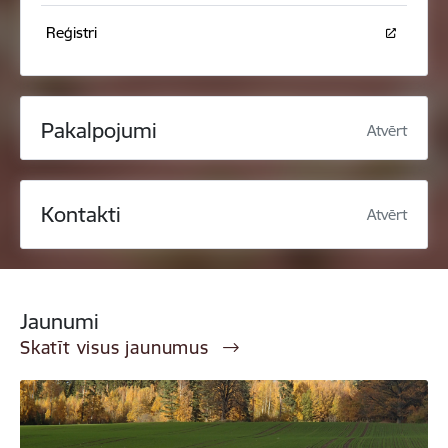
Reģistri
Pakalpojumi
Atvērt
Kontakti
Atvērt
Jaunumi
Skatīt visus jaunumus