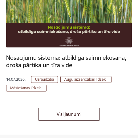
Nosacījumu sistēma: atbildīga saimniekošana,
droša pārtika un tīra vide
14.07.2026.
Uzraudzība
Augu aizsardzības līdzekļi
Mēslošanas līdzekļi
Visi jaunumi