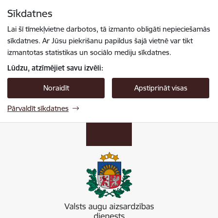
Pāriet uz lapas saturu
Sīkdatnes
Spied
lai meklētu
Enter
Lai šī tīmekļvietne darbotos, tā izmanto obligāti nepieciešamās
sīkdatnes. Ar Jūsu piekrišanu papildus šajā vietnē var tikt
izmantotas statistikas un sociālo mediju sīkdatnes.
Lūdzu, atzīmējiet savu izvēli:
Noraidīt
Apstiprināt visas
Pārvaldīt sīkdatnes
Valsts augu aizsardzības dienests