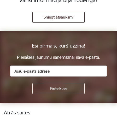
Vai šī informācija bija noderīga?
Sniegt atsauksmi
Esi pirmais, kurš uzzina!
Piesakies jaunumu saņemšanai savā e-pastā.
Kājene
Ātrās saites