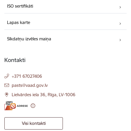
ISO sertifikāti
Lapas karte
Sīkdatņu izvēles maiņa
Kontakti
+371 67027406
E-pasts:
pasts@vaad.gov.lv
Lielvārdes iela 36, Rīga, LV-1006
Visi kontakti