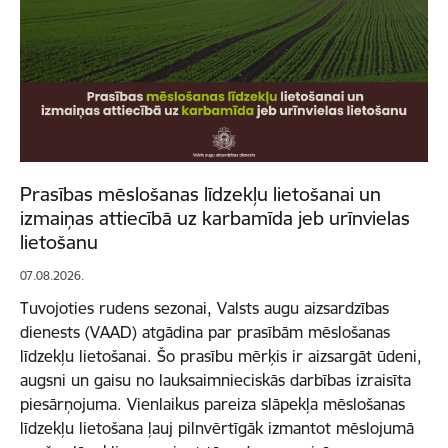
Prasības mēslošanas līdzekļu lietošanai un
izmaiņas attiecībā uz karbamīda jeb urīnvielas
lietošanu
07.08.2026.
Tuvojoties rudens sezonai, Valsts augu aizsardzības
dienests (VAAD) atgādina par prasībām mēslošanas
līdzekļu lietošanai. Šo prasību mērķis ir aizsargāt ūdeni,
augsni un gaisu no lauksaimnieciskās darbības izraisīta
piesārņojuma. Vienlaikus pareiza slāpekļa mēslošanas
līdzekļu lietošana ļauj pilnvērtīgāk izmantot mēslojumā