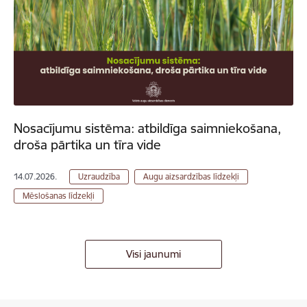
Nosacījumu sistēma: atbildīga saimniekošana,
droša pārtika un tīra vide
14.07.2026.
Uzraudzība
Augu aizsardzības līdzekļi
Mēslošanas līdzekļi
Visi jaunumi