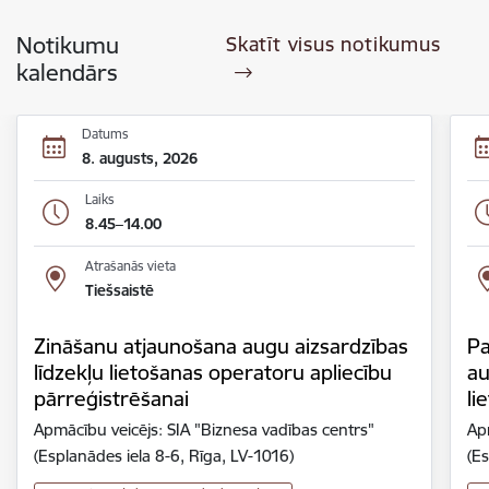
Notikumu
Skatīt visus notikumus
kalendārs
Datums
8. augusts, 2026
Laiks
8.45–14.00
Atrašanās vieta
Tiešsaistē
Zināšanu atjaunošana augu aizsardzības
Pa
līdzekļu lietošanas operatoru apliecību
au
pārreģistrēšanai
li
Apmācību veicējs: SIA "Biznesa vadības centrs"
Ap
(Esplanādes iela 8-6, Rīga, LV-1016)
(Es