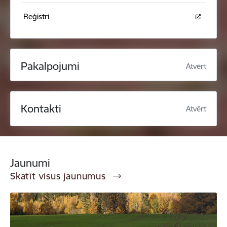
Reģistri
Pakalpojumi
Atvērt
Kontakti
Atvērt
Jaunumi
Skatīt visus jaunumus