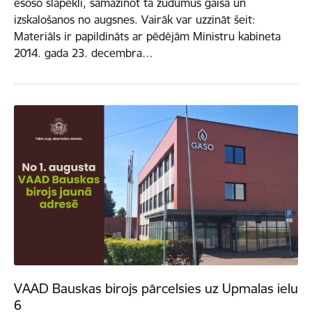
esošo slāpekli, samazinot tā zudumus gaisā un
izskalošanos no augsnes. Vairāk var uzzināt šeit:
Materiāls ir papildināts ar pēdējām Ministru kabineta
2014. gada 23. decembra…
VAAD Bauskas birojs pārcelsies uz Upmalas ielu
6