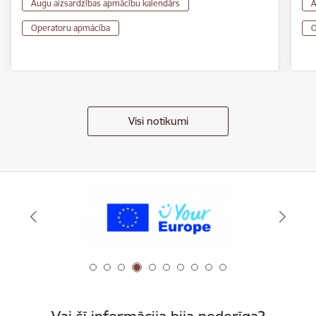
Augu aizsardzības apmācību kalendārs
A
Operatoru apmācība
O
Visi notikumi