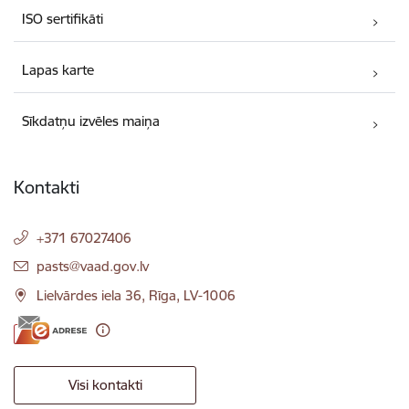
ISO sertifikāti
Lapas karte
Sīkdatņu izvēles maiņa
Kontakti
+371 67027406
E-pasts:
pasts@vaad.gov.lv
Lielvārdes iela 36, Rīga, LV-1006
Visi kontakti