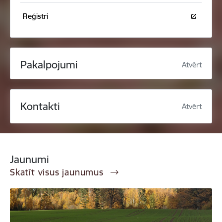
Reģistri
Pakalpojumi
Atvērt
Kontakti
Atvērt
Jaunumi
Skatīt visus jaunumus