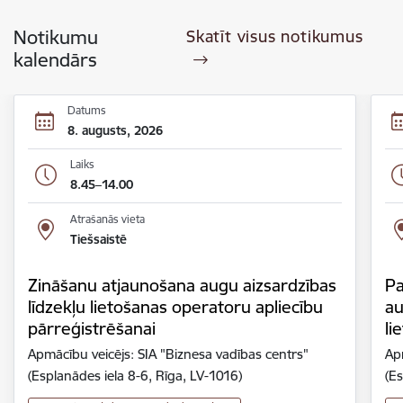
Notikumu
Skatīt visus notikumus
kalendārs
Datums
8. augusts, 2026
Laiks
8.45–14.00
Atrašanās vieta
Tiešsaistē
Zināšanu atjaunošana augu aizsardzības
Pa
līdzekļu lietošanas operatoru apliecību
au
pārreģistrēšanai
li
Apmācību veicējs: SIA "Biznesa vadības centrs"
Ap
(Esplanādes iela 8-6, Rīga, LV-1016)
(Es