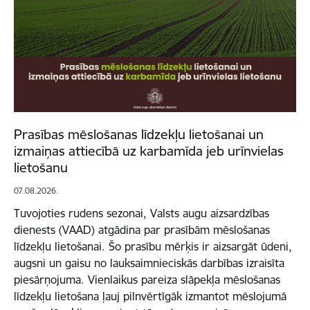
Prasības mēslošanas līdzekļu lietošanai un
izmaiņas attiecībā uz karbamīda jeb urīnvielas
lietošanu
07.08.2026.
Tuvojoties rudens sezonai, Valsts augu aizsardzības
dienests (VAAD) atgādina par prasībām mēslošanas
līdzekļu lietošanai. Šo prasību mērķis ir aizsargāt ūdeni,
augsni un gaisu no lauksaimnieciskās darbības izraisīta
piesārņojuma. Vienlaikus pareiza slāpekļa mēslošanas
līdzekļu lietošana ļauj pilnvērtīgāk izmantot mēslojumā