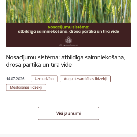
Nosacījumu sistēma: atbildīga saimniekošana,
droša pārtika un tīra vide
14.07.2026.
Uzraudzība
Augu aizsardzības līdzekļi
Mēslošanas līdzekļi
Visi jaunumi