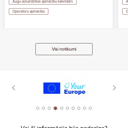
Augu aizsardzības apmācību kalendārs
A
Operatoru apmācība
O
Visi notikumi