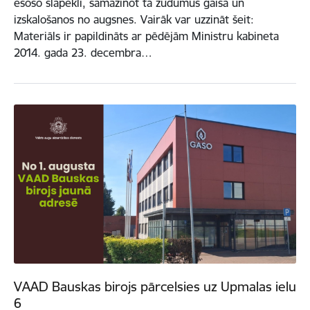
esošo slāpekli, samazinot tā zudumus gaisā un
izskalošanos no augsnes. Vairāk var uzzināt šeit:
Materiāls ir papildināts ar pēdējām Ministru kabineta
2014. gada 23. decembra…
VAAD Bauskas birojs pārcelsies uz Upmalas ielu
6