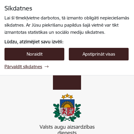
Pāriet uz lapas saturu
Sīkdatnes
Spied
lai meklētu
Enter
Lai šī tīmekļvietne darbotos, tā izmanto obligāti nepieciešamās
sīkdatnes. Ar Jūsu piekrišanu papildus šajā vietnē var tikt
izmantotas statistikas un sociālo mediju sīkdatnes.
Lūdzu, atzīmējiet savu izvēli:
Noraidīt
Apstiprināt visas
Pārvaldīt sīkdatnes
Valsts augu aizsardzības dienests