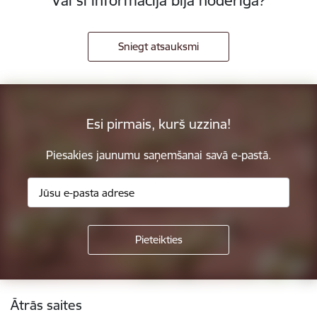
Vai šī informācija bija noderīga?
Sniegt atsauksmi
Esi pirmais, kurš uzzina!
Piesakies jaunumu saņemšanai savā e-pastā.
Kājene
Ātrās saites