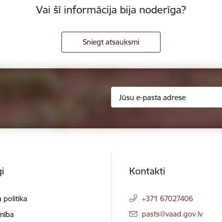
Vai šī informācija bija noderīga?
Sniegt atsauksmi
i
Kontakti
 politika
+371 67027406
E-pasts:
pasts@vaad.gov.lv
mība