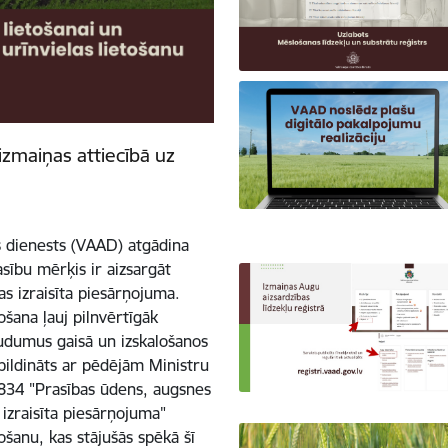
izmaiņas attiecībā uz
s dienests (VAAD) atgādina
sību mērķis ir aizsargāt
s izraisīta piesārņojuma.
ošana ļauj pilnvērtīgāk
udumus gaisā un izskalošanos
apildināts ar pēdējām Ministru
834 "Prasības ūdens, augsnes
 izraisīta piesārņojuma"
ošanu, kas stājušās spēkā šī