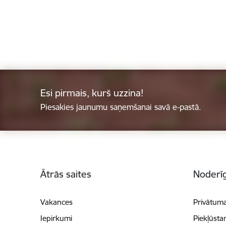
Esi pirmais, kurš uzzina!
Piesakies jaunumu saņemšanai savā e-pastā.
Kājene
Ātrās saites
Noderīg
Vakances
Privātuma
Iepirkumi
Piekļūsta