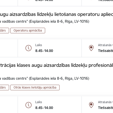
gu aizsardzības līdzekļu lietošanas operatoru aplie
 vadības centrs" (Esplanādes iela 8-6, Rīga, LV-1016)
dārs
Operatoru apmācība
Laiks
Atrašanās 
8.45–14.00
Tiešsaist
ācijas klases augu aizsardzības līdzekļu profesionālo
 vadības centrs" (Esplanādes iela 8-6, Rīga, LV-1016)
dārs
Otrās klases lietotāju apmācība
Laiks
Atrašanās 
8.45–14.00
Tiešsaist