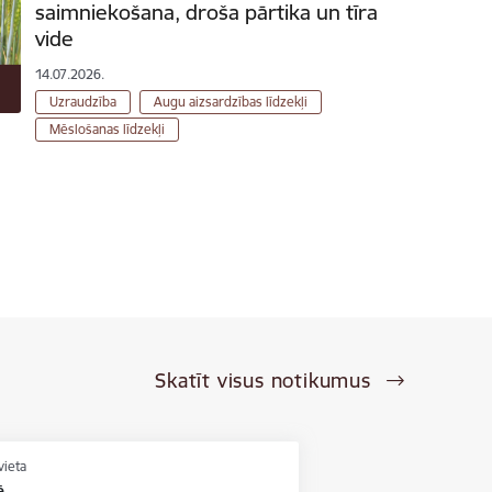
saimniekošana, droša pārtika un tīra
vide
14.07.2026.
Uzraudzība
Augu aizsardzības līdzekļi
Mēslošanas līdzekļi
Skatīt visus notikumus
vieta
ē