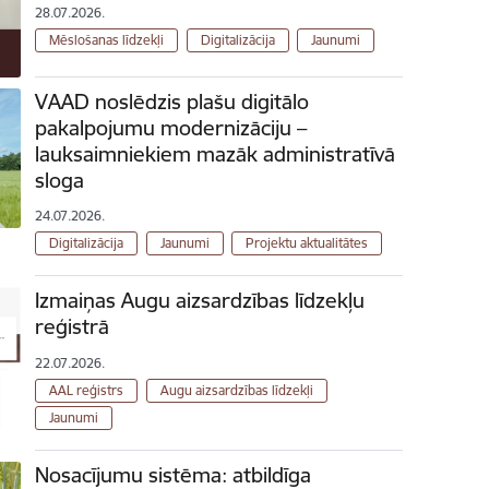
28.07.2026.
Mēslošanas līdzekļi
Digitalizācija
Jaunumi
VAAD noslēdzis plašu digitālo
pakalpojumu modernizāciju –
lauksaimniekiem mazāk administratīvā
sloga
24.07.2026.
Digitalizācija
Jaunumi
Projektu aktualitātes
Izmaiņas Augu aizsardzības līdzekļu
reģistrā
22.07.2026.
AAL reģistrs
Augu aizsardzības līdzekļi
Jaunumi
Nosacījumu sistēma: atbildīga