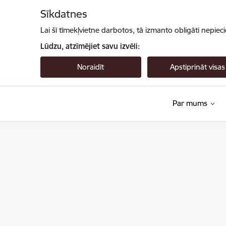
Pāriet uz lapas saturu
Sīkdatnes
Lai šī tīmekļvietne darbotos, tā izmanto obligāti nepiec
Lūdzu, atzīmējiet savu izvēli:
Noraidīt
Apstiprināt visas
Par mums
Valsts augu aizsardzības dienests