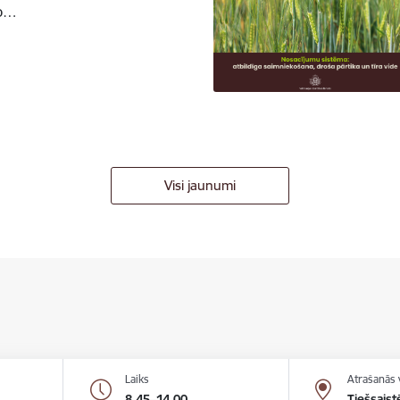
to…
Visi jaunumi
Laiks
Atrašanās 
8.45–14.00
Tiešsaist