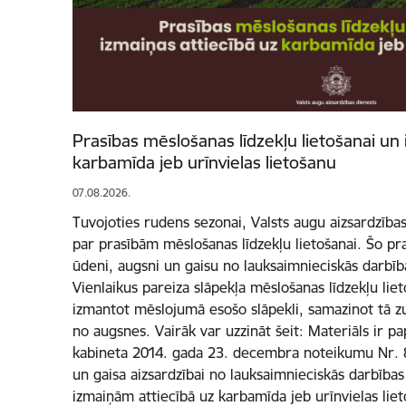
Prasības mēslošanas līdzekļu lietošanai un 
karbamīda jeb urīnvielas lietošanu
07.08.2026.
Tuvojoties rudens sezonai, Valsts augu aizsardzība
par prasībām mēslošanas līdzekļu lietošanai. Šo pra
ūdeni, augsni un gaisu no lauksaimnieciskās darbība
Vienlaikus pareiza slāpekļa mēslošanas līdzekļu liet
izmantot mēslojumā esošo slāpekli, samazinot tā z
no augsnes. Vairāk var uzzināt šeit: Materiāls ir p
kabineta 2014. gada 23. decembra noteikumu Nr. 
un gaisa aizsardzībai no lauksaimnieciskās darbības
izmaiņām attiecībā uz karbamīda jeb urīnvielas liet