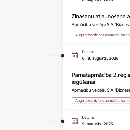
Zināšanu atjaunošana au
Apmācību veicējs: SIA "Biznesa
Augu aizsardzības apmācību kalen
Datums
6.–8. augusts, 2026
Pamatapmācība 2.reģistr
iegūšanai
Apmācību veicējs: SIA "Biznesa
Augu aizsardzības apmācību kalen
Datums
9. augusts, 2026