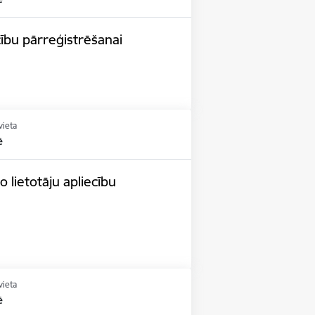
cību pārreģistrēšanai
vieta
ē
 lietotāju apliecību
vieta
ē