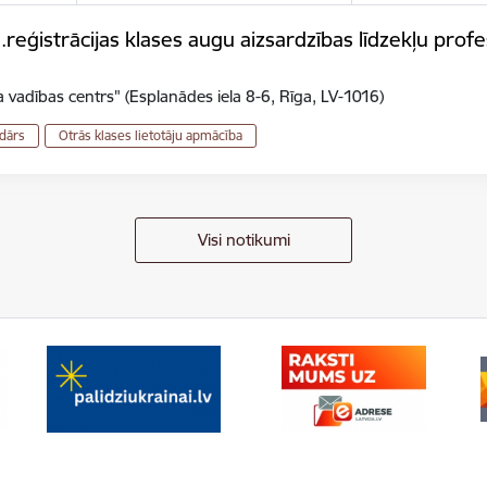
eģistrācijas klases augu aizsardzības līdzekļu profes
 vadības centrs" (Esplanādes iela 8-6, Rīga, LV-1016)
dārs
Otrās klases lietotāju apmācība
Visi notikumi