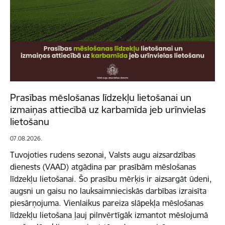
Prasības mēslošanas līdzekļu lietošanai un
izmaiņas attiecībā uz karbamīda jeb urīnvielas
lietošanu
07.08.2026.
Tuvojoties rudens sezonai, Valsts augu aizsardzības
dienests (VAAD) atgādina par prasībām mēslošanas
līdzekļu lietošanai. Šo prasību mērķis ir aizsargāt ūdeni,
augsni un gaisu no lauksaimnieciskās darbības izraisīta
piesārņojuma. Vienlaikus pareiza slāpekļa mēslošanas
līdzekļu lietošana ļauj pilnvērtīgāk izmantot mēslojumā