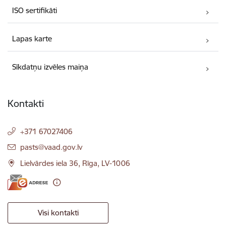
ISO sertifikāti
Lapas karte
Sīkdatņu izvēles maiņa
Kontakti
+371 67027406
E-pasts:
pasts@vaad.gov.lv
Lielvārdes iela 36, Rīga, LV-1006
Visi kontakti