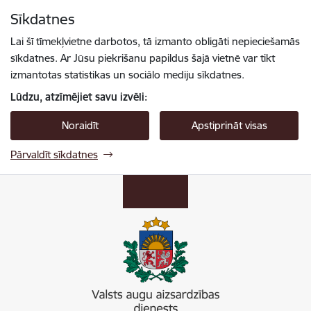
Pāriet uz lapas saturu
Sīkdatnes
Spied
lai meklētu
Enter
Lai šī tīmekļvietne darbotos, tā izmanto obligāti nepieciešamās
sīkdatnes. Ar Jūsu piekrišanu papildus šajā vietnē var tikt
izmantotas statistikas un sociālo mediju sīkdatnes.
Lūdzu, atzīmējiet savu izvēli:
Noraidīt
Apstiprināt visas
Pārvaldīt sīkdatnes
Valsts augu aizsardzības dienests