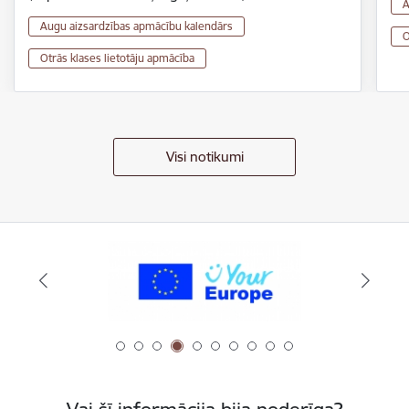
A
Augu aizsardzības apmācību kalendārs
O
Otrās klases lietotāju apmācība
Visi notikumi