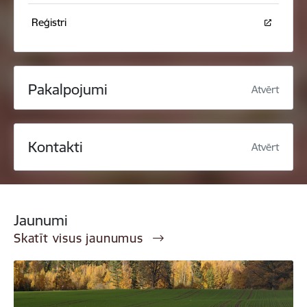
Reģistri
Pakalpojumi
Atvērt
Kontakti
Atvērt
Jaunumi
Skatīt visus jaunumus