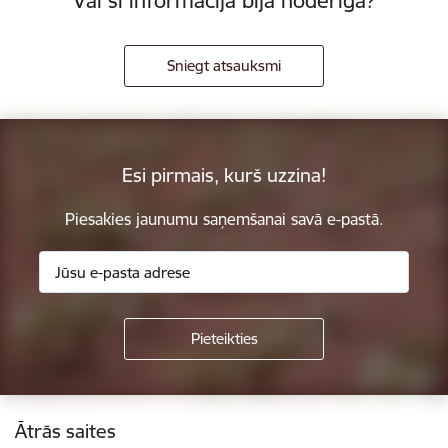
Vai šī informācija bija noderīga?
Sniegt atsauksmi
Esi pirmais, kurš uzzina!
Piesakies jaunumu saņemšanai savā e-pastā.
Kājene
Ātrās saites