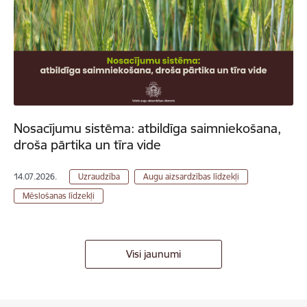
Nosacījumu sistēma: atbildīga saimniekošana,
droša pārtika un tīra vide
14.07.2026.
Uzraudzība
Augu aizsardzības līdzekļi
Mēslošanas līdzekļi
Visi jaunumi