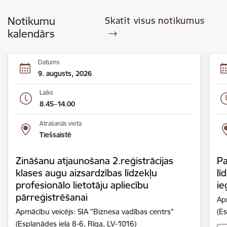
Notikumu
Skatīt visus notikumus
kalendārs
Datums
9. augusts, 2026
Laiks
8.45–14.00
Atrašanās vieta
Tiešsaistē
Zināšanu atjaunošana 2.reģistrācijas
Pa
klases augu aizsardzības līdzekļu
lī
profesionālo lietotāju apliecību
ie
pārreģistrēšanai
Ap
Apmācību veicējs: SIA "Biznesa vadības centrs"
(Es
(Esplanādes iela 8-6, Rīga, LV-1016)