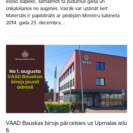
esošo slāpekli, samazinot tā zudumus gaisā un
izskalošanos no augsnes. Vairāk var uzzināt šeit:
Materiāls ir papildināts ar pēdējām Ministru kabineta
2014. gada 23. decembra…
VAAD Bauskas birojs pārcelsies uz Upmalas ielu
6