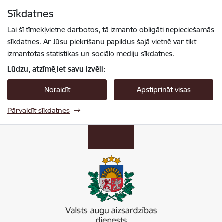
Pāriet uz lapas saturu
Sīkdatnes
Spied
lai meklētu
Enter
Lai šī tīmekļvietne darbotos, tā izmanto obligāti nepieciešamās
sīkdatnes. Ar Jūsu piekrišanu papildus šajā vietnē var tikt
izmantotas statistikas un sociālo mediju sīkdatnes.
Lūdzu, atzīmējiet savu izvēli:
Noraidīt
Apstiprināt visas
Pārvaldīt sīkdatnes
Valsts augu aizsardzības dienests