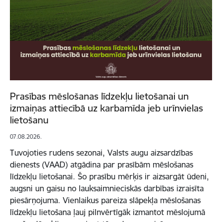
Prasības mēslošanas līdzekļu lietošanai un
izmaiņas attiecībā uz karbamīda jeb urīnvielas
lietošanu
07.08.2026.
Tuvojoties rudens sezonai, Valsts augu aizsardzības
dienests (VAAD) atgādina par prasībām mēslošanas
līdzekļu lietošanai. Šo prasību mērķis ir aizsargāt ūdeni,
augsni un gaisu no lauksaimnieciskās darbības izraisīta
piesārņojuma. Vienlaikus pareiza slāpekļa mēslošanas
līdzekļu lietošana ļauj pilnvērtīgāk izmantot mēslojumā