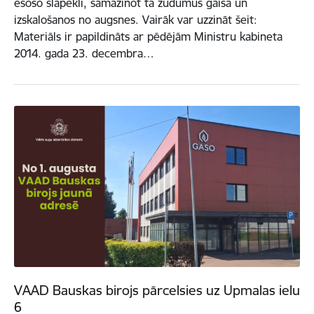
esošo slāpekli, samazinot tā zudumus gaisā un
izskalošanos no augsnes. Vairāk var uzzināt šeit:
Materiāls ir papildināts ar pēdējām Ministru kabineta
2014. gada 23. decembra…
VAAD Bauskas birojs pārcelsies uz Upmalas ielu
6