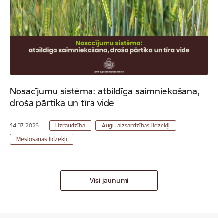
Nosacījumu sistēma: atbildīga saimniekošana,
droša pārtika un tīra vide
14.07.2026.
Uzraudzība
Augu aizsardzības līdzekļi
Mēslošanas līdzekļi
Visi jaunumi