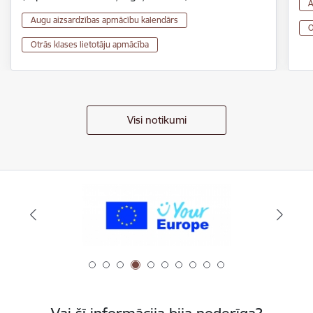
A
Augu aizsardzības apmācību kalendārs
O
Otrās klases lietotāju apmācība
Visi notikumi