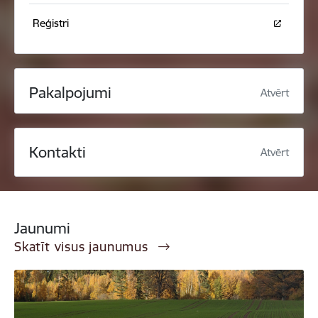
Reģistri
Pakalpojumi
Atvērt
Kontakti
Atvērt
Jaunumi
Skatīt visus jaunumus