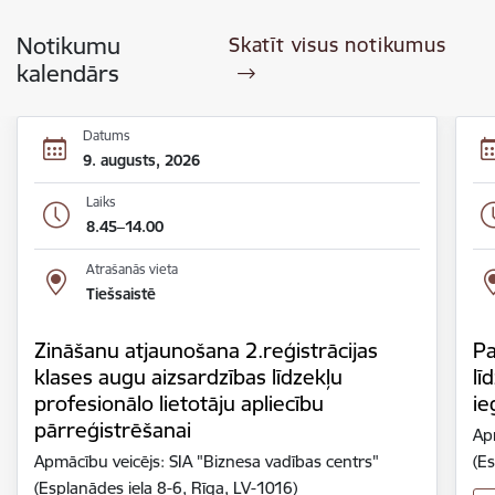
Notikumu
Skatīt visus notikumus
kalendārs
Datums
9. augusts, 2026
Laiks
8.45–14.00
Atrašanās vieta
Tiešsaistē
Zināšanu atjaunošana 2.reģistrācijas
Pa
klases augu aizsardzības līdzekļu
lī
profesionālo lietotāju apliecību
ie
pārreģistrēšanai
Ap
Apmācību veicējs: SIA "Biznesa vadības centrs"
(Es
(Esplanādes iela 8-6, Rīga, LV-1016)