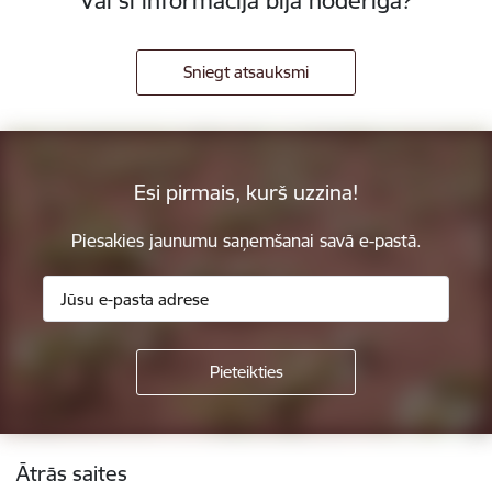
Vai šī informācija bija noderīga?
Sniegt atsauksmi
Esi pirmais, kurš uzzina!
Piesakies jaunumu saņemšanai savā e-pastā.
Kājene
Ātrās saites