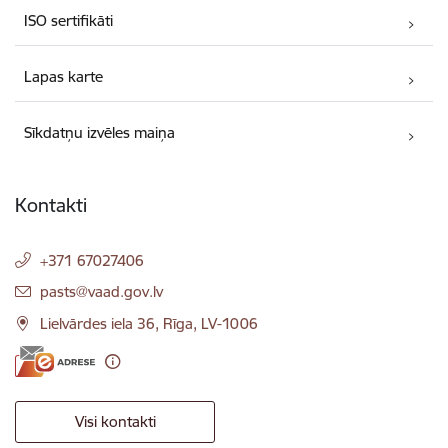
ISO sertifikāti
Lapas karte
Sīkdatņu izvēles maiņa
Kontakti
+371 67027406
E-pasts:
pasts@vaad.gov.lv
Lielvārdes iela 36, Rīga, LV-1006
Visi kontakti