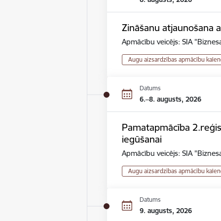
Zināšanu atjaunošana au
Apmācību veicējs: SIA "Biznesa
Augu aizsardzības apmācību kalen
Datums
6.–8. augusts, 2026
Pamatapmācība 2.reģistr
iegūšanai
Apmācību veicējs: SIA "Biznesa
Augu aizsardzības apmācību kalen
Datums
9. augusts, 2026