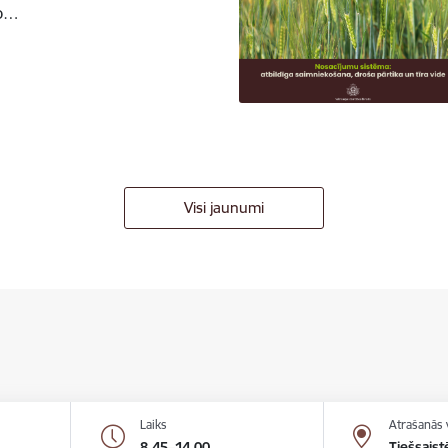
to…
Visi jaunumi
Laiks
Atrašanās 
8.45–14.00
Tiešsaist