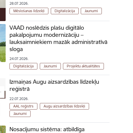
28.07.2026.
Mēslošanas līdzekļi
Digitalizācija
Jaunumi
VAAD noslēdzis plašu digitālo
pakalpojumu modernizāciju –
lauksaimniekiem mazāk administratīvā
sloga
24.07.2026.
Digitalizācija
Jaunumi
Projektu aktualitātes
Izmaiņas Augu aizsardzības līdzekļu
reģistrā
22.07.2026.
AAL reģistrs
Augu aizsardzības līdzekļi
Jaunumi
Nosacījumu sistēma: atbildīga