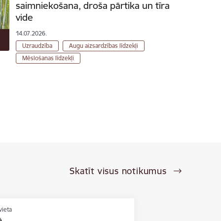
saimniekošana, droša pārtika un tīra
vide
14.07.2026.
Uzraudzība
Augu aizsardzības līdzekļi
Mēslošanas līdzekļi
Skatīt visus notikumus
vieta
ē