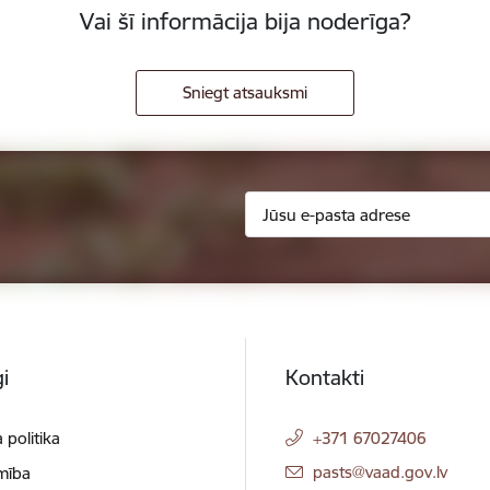
Vai šī informācija bija noderīga?
Sniegt atsauksmi
i
Kontakti
 politika
+371 67027406
E-pasts:
pasts@vaad.gov.lv
mība