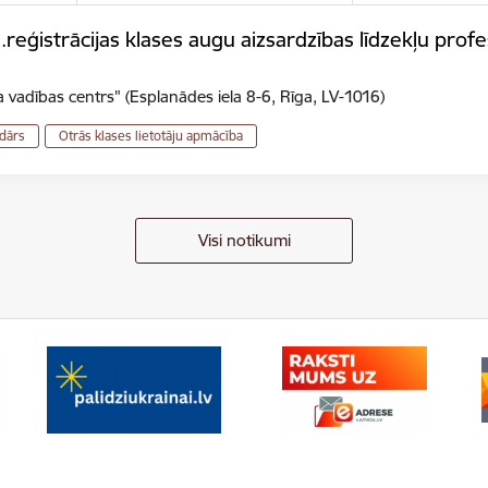
eģistrācijas klases augu aizsardzības līdzekļu profes
 vadības centrs" (Esplanādes iela 8-6, Rīga, LV-1016)
dārs
Otrās klases lietotāju apmācība
Visi notikumi