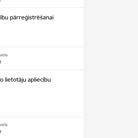
cību pārreģistrēšanai
vieta
ē
 lietotāju apliecību
vieta
ē