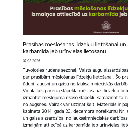
Prasības mēslošanas līdzekļu lietošanai un 
karbamīda jeb urīnvielas lietošanu
07.08.2026.
Tuvojoties rudens sezonai, Valsts augu aizsardzība
par prasībām mēslošanas līdzekļu lietošanai. Šo pra
ūdeni, augsni un gaisu no lauksaimnieciskās darbība
Vienlaikus pareiza slāpekļa mēslošanas līdzekļu liet
izmantot mēslojumā esošo slāpekli, samazinot tā z
no augsnes. Vairāk var uzzināt šeit: Materiāls ir p
kabineta 2014. gada 23. decembra noteikumu Nr. 
un gaisa aizsardzībai no lauksaimnieciskās darbības
izmaiņām attiecībā uz karbamīda jeb urīnvielas liet