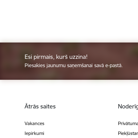
Esi pirmais, kurš uzzina!
Piesakies jaunumu saņemšanai savā e-pastā.
Kājene
Ātrās saites
Noderīg
Vakances
Privātuma
Iepirkumi
Piekļūsta