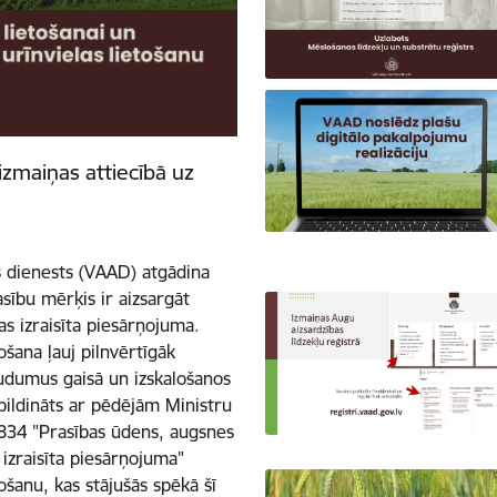
izmaiņas attiecībā uz
s dienests (VAAD) atgādina
sību mērķis ir aizsargāt
s izraisīta piesārņojuma.
ošana ļauj pilnvērtīgāk
udumus gaisā un izskalošanos
apildināts ar pēdējām Ministru
834 "Prasības ūdens, augsnes
 izraisīta piesārņojuma"
ošanu, kas stājušās spēkā šī