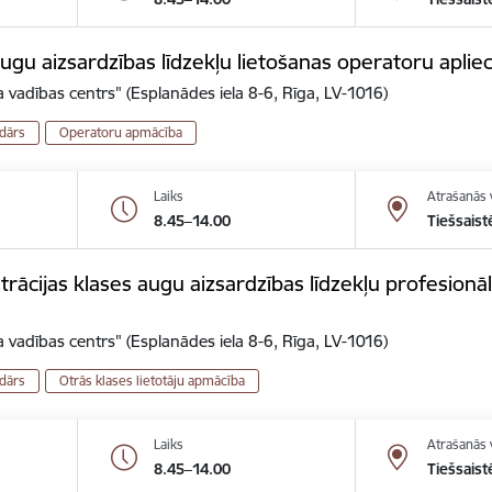
gu aizsardzības līdzekļu lietošanas operatoru aplie
 vadības centrs" (Esplanādes iela 8-6, Rīga, LV-1016)
dārs
Operatoru apmācība
Laiks
Atrašanās 
8.45–14.00
Tiešsaist
ācijas klases augu aizsardzības līdzekļu profesionālo
 vadības centrs" (Esplanādes iela 8-6, Rīga, LV-1016)
dārs
Otrās klases lietotāju apmācība
Laiks
Atrašanās 
8.45–14.00
Tiešsaist