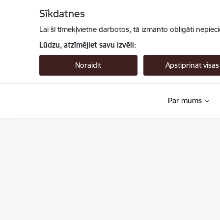
Pāriet uz lapas saturu
Sīkdatnes
Lai šī tīmekļvietne darbotos, tā izmanto obligāti nepiec
Lūdzu, atzīmējiet savu izvēli:
Noraidīt
Apstiprināt visas
Par mums
Valsts augu aizsardzības dienests