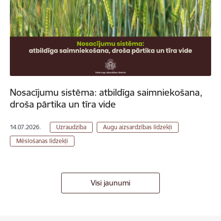
Nosacījumu sistēma: atbildīga saimniekošana,
droša pārtika un tīra vide
14.07.2026.
Uzraudzība
Augu aizsardzības līdzekļi
Mēslošanas līdzekļi
Visi jaunumi