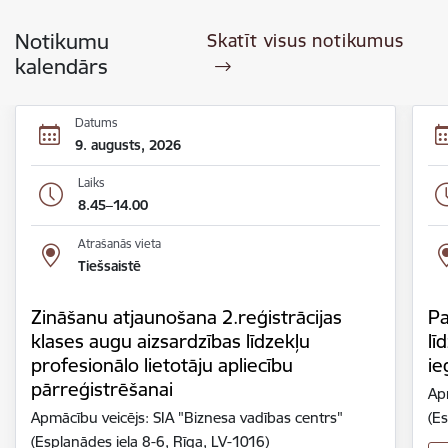
Notikumu
Skatīt visus notikumus
kalendārs
Datums
9. augusts, 2026
Laiks
8.45–14.00
Atrašanās vieta
Tiešsaistē
Zināšanu atjaunošana 2.reģistrācijas
Pa
klases augu aizsardzības līdzekļu
lī
profesionālo lietotāju apliecību
ie
pārreģistrēšanai
Ap
Apmācību veicējs: SIA "Biznesa vadības centrs"
(Es
(Esplanādes iela 8-6, Rīga, LV-1016)