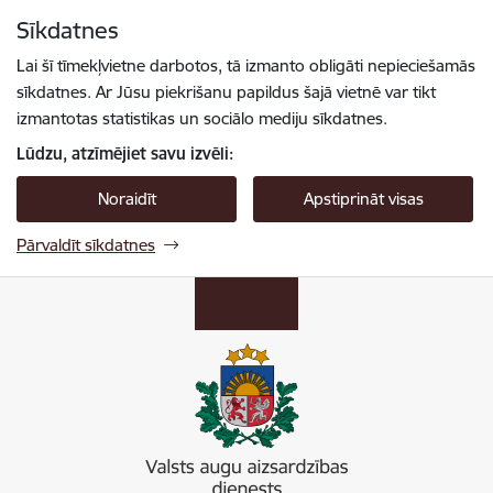
Pāriet uz lapas saturu
Sīkdatnes
Spied
lai meklētu
Enter
Lai šī tīmekļvietne darbotos, tā izmanto obligāti nepieciešamās
sīkdatnes. Ar Jūsu piekrišanu papildus šajā vietnē var tikt
izmantotas statistikas un sociālo mediju sīkdatnes.
Lūdzu, atzīmējiet savu izvēli:
Noraidīt
Apstiprināt visas
Pārvaldīt sīkdatnes
Valsts augu aizsardzības dienests