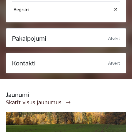
Reģistri
Pakalpojumi
Atvērt
Kontakti
Atvērt
Jaunumi
Skatīt visus jaunumus