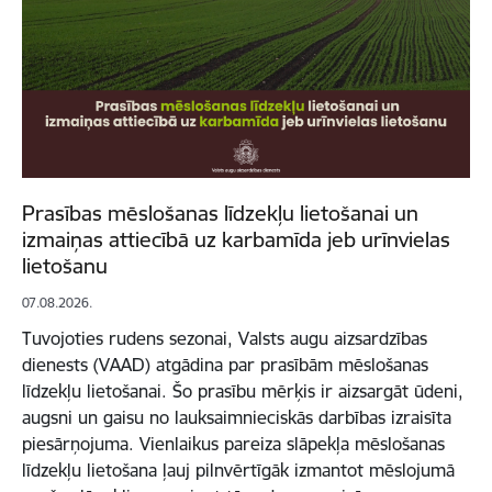
Prasības mēslošanas līdzekļu lietošanai un
izmaiņas attiecībā uz karbamīda jeb urīnvielas
lietošanu
07.08.2026.
Tuvojoties rudens sezonai, Valsts augu aizsardzības
dienests (VAAD) atgādina par prasībām mēslošanas
līdzekļu lietošanai. Šo prasību mērķis ir aizsargāt ūdeni,
augsni un gaisu no lauksaimnieciskās darbības izraisīta
piesārņojuma. Vienlaikus pareiza slāpekļa mēslošanas
līdzekļu lietošana ļauj pilnvērtīgāk izmantot mēslojumā