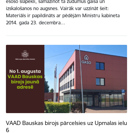
esošo slāpekli, samazinot tā zudumus gaisā un
izskalošanos no augsnes. Vairāk var uzzināt šeit:
Materiāls ir papildināts ar pēdējām Ministru kabineta
2014. gada 23. decembra…
VAAD Bauskas birojs pārcelsies uz Upmalas ielu
6