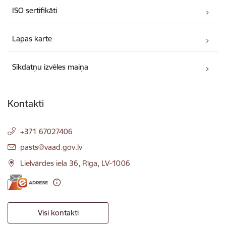
ISO sertifikāti
Lapas karte
Sīkdatņu izvēles maiņa
Kontakti
+371 67027406
E-pasts:
pasts@vaad.gov.lv
Lielvārdes iela 36, Rīga, LV-1006
Visi kontakti