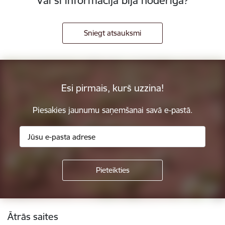
Vai šī informācija bija noderīga?
Sniegt atsauksmi
Esi pirmais, kurš uzzina!
Piesakies jaunumu saņemšanai savā e-pastā.
Kājene
Ātrās saites