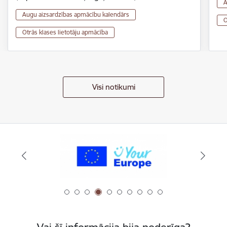
A
Augu aizsardzības apmācību kalendārs
O
Otrās klases lietotāju apmācība
Visi notikumi