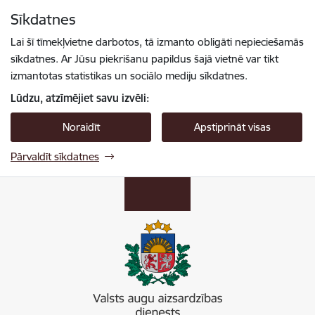
Pāriet uz lapas saturu
Sīkdatnes
Spied
lai meklētu
Enter
Lai šī tīmekļvietne darbotos, tā izmanto obligāti nepieciešamās
sīkdatnes. Ar Jūsu piekrišanu papildus šajā vietnē var tikt
izmantotas statistikas un sociālo mediju sīkdatnes.
Lūdzu, atzīmējiet savu izvēli:
Noraidīt
Apstiprināt visas
Pārvaldīt sīkdatnes
Valsts augu aizsardzības dienests