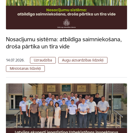
Nosacījumu sistēma: atbildīga saimniekošana,
droša pārtika un tīra vide
14.07.2026.
Uzraudzība
Augu aizsardzības līdzekļi
Mēslošanas līdzekļi