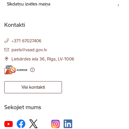
Sīkdatņu izvēles maiņa
Kontakti
+371 67027406
E-pasts:
pasts@vaad.gov.lv
Lielvārdes iela 36, Rīga, LV-1006
Visi kontakti
Sekojiet mums