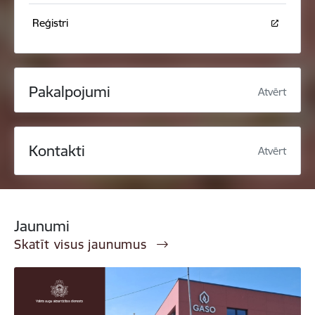
Reģistri
Pakalpojumi
Atvērt
Kontakti
Atvērt
Jaunumi
Skatīt visus jaunumus