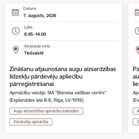
Datums
7. augusts, 2026
Laiks
8.45–14.00
Atrašanās vieta
Tiešsaistē
Zināšanu atjaunošana augu aizsardzības
Pa
līdzekļu pārdevēju apliecību
au
pārreģistrēšanai
li
Apmācību veicējs: SIA "Biznesa vadības centrs"
Ap
(Esplanādes iela 8-6, Rīga, LV-1016)
(Es
Augu aizsardzības apmācību kalendārs
A
Pārdevēju apmācība
O