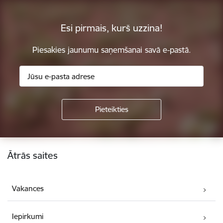
Esi pirmais, kurš uzzina!
Piesakies jaunumu saņemšanai savā e-pastā.
Kājene
Ātrās saites
Vakances
Iepirkumi